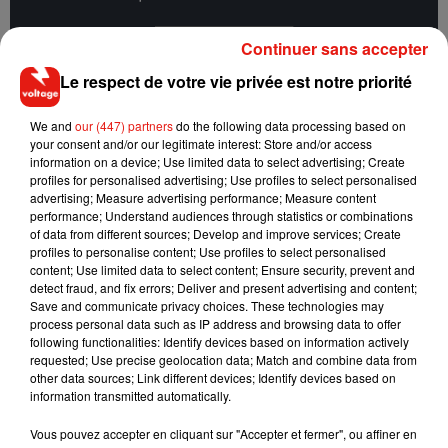
Afficher l'élément
Continuer sans accepter
Le respect de votre vie privée est notre priorité
Un budget serré
We and
our (447) partners
do the following data processing based on
your consent and/or our legitimate interest: Store and/or access
Si aujourd’hui la trentenaire possède
un champ visuel rétréci
information on a device; Use limited data to select advertising; Create
à 40 degrés, au lieu de 180 degrés, elle se donne les moyens
profiles for personalised advertising; Use profiles to select personalised
pour vivre son rêve. Après avoir tout abandonné (emploi,
advertising; Measure advertising performance; Measure content
performance; Understand audiences through statistics or combinations
maison, voiture), Marie et Corentin vivent aujourd’hui avec
of data from different sources; Develop and improve services; Create
un budget serré d’environ
1.000 euros par mois
, gagnés
profiles to personalise content; Use profiles to select personalised
grâce à leur statut d’auto-entrepreneurs. Le couple écrit en
content; Use limited data to select content; Ensure security, prevent and
detect fraud, and fix errors; Deliver and present advertising and content;
effet des articles pour la presse spécialisée afin de financer
Save and communicate privacy choices. These technologies may
son périple.
process personal data such as IP address and browsing data to offer
following functionalities: Identify devices based on information actively
"On a réduit notre train de vie, on consomme moins, on
requested; Use precise geolocation data; Match and combine data from
travaille de sorte à gagner juste ce dont on a besoin et on a
other data sources; Link different devices; Identify devices based on
information transmitted automatically.
beaucoup plus de temps pour nous",
confie Corentin à nos
confrères, précisant que leur dépense la plus importante est
Vous pouvez accepter en cliquant sur "Accepter et fermer", ou affiner en
le carburant (400 euros) devant la nourriture et les