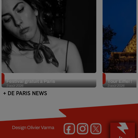
Netflix lance un immense Book
Des DJ sets au
Festival gratuit à Paris
Tour Eiffel !
3 août 2026
3 août 2026
+ DE PARIS NEWS
Design
Olivier Varma