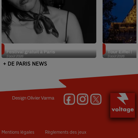
Netflix lance un immense Book
Des DJ sets au
Festival gratuit à Paris
Tour Eiffel !
3 août 2026
3 août 2026
+ DE PARIS NEWS
Design
Olivier Varma
Mentions légales
Règlements des jeux