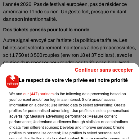
l'année 2026. Pas de festival européen, pas de résidence
américaine. L'Inde ou rien. Un geste fort, presque militant
dans son intentionnalité.
Des tickets pensés pour tout le monde
Autre signal envoyé par l'artiste : la politique tarifaire. Les
billets sont volontairement maintenus à des prix accessibles,
soit 1 750 et 3 500 roupies (environ 18 et 37 dollars), avec le
soutien d'un sponsor pour rendre ces tarifs possibles. Fred
Continuer sans accepter
Again.. l'explique sans détour : il voulait que quiconque
souhaite venir puisse effectivement se le permettre.
Le respect de votre vie privée est notre priorité
Un live unique
We and
our (447) partners
do the following data processing based on
Ceux qui ont déjà eu la chance de le voir à
Coachella
, à
your consent and/or our legitimate interest: Store and/or access
information on a device; Use limited data to select advertising; Create
Glastonbury ou dans l'une de ses mythiques sessions
profiles for personalised advertising; Use profiles to select personalised
intimistes savent ce qui attend le public indien. Fred Again..
advertising; Measure advertising performance; Measure content
ne se contente pas de mixer : il reconstruit ses morceaux en
performance; Understand audiences through statistics or combinations
of data from different sources; Develop and improve services; Create
direct, manipule samples, boucles et émotions avec une
profiles to personalise content; Use profiles to select personalised
précision chirurgicale. Sa série
Actual Life
a transformé des
content; Use limited data to select content; Ensure security, prevent and