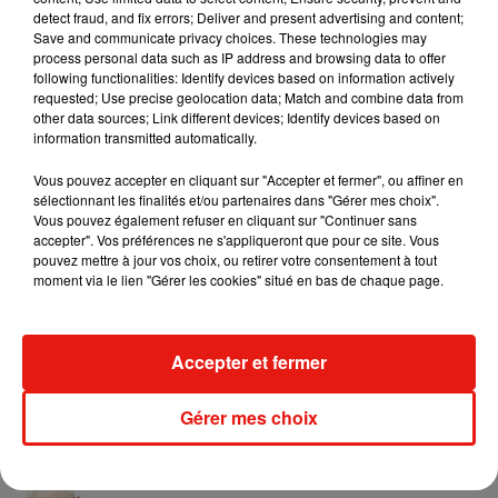
notes vocales et des conversations du quotidien en musique
detect fraud, and fix errors; Deliver and present advertising and content;
Save and communicate privacy choices. These technologies may
électronique à forte charge émotionnelle, une approche qui
process personal data such as IP address and browsing data to offer
fait de chaque concert une expérience unique. Alors si vous
following functionalities: Identify devices based on information actively
hésitez encore à visiter l'Inde, voilà une occasion qui
requested; Use precise geolocation data; Match and combine data from
other data sources; Link different devices; Identify devices based on
s'impose.
information transmitted automatically.
Vous pouvez accepter en cliquant sur "Accepter et fermer", ou affiner en
sélectionnant les finalités et/ou partenaires dans "Gérer mes choix".
Vous pouvez également refuser en cliquant sur "Continuer sans
accepter". Vos préférences ne s'appliqueront que pour ce site. Vous
pouvez mettre à jour vos choix, ou retirer votre consentement à tout
moment via le lien "Gérer les cookies" situé en bas de chaque page.
Musique
Accepter et fermer
Angèle et Amélie Lens dévoilent leur
collaboration tant attendue
Gérer mes choix
7 août 2026