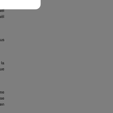
ent
aël
aël
kus
 la
que
mme
ise
ien