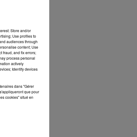
024
erest: Store and/or
cap
tising; Use profiles to
tand audiences through
eur
personalise content; Use
 fraud, and fix errors;
 may process personal
mation actively
vices; Identify devices
rès
rew
rtenaires dans "Gérer
s'appliqueront que pour
les cookies" situé en
e à
ssé