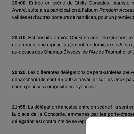
20h00.
Entrée en scène de Chilly Gonzales, pianiste
Award, suite à sa participation à l’album
Random Access
valides et d’autres porteurs de handicap, pour un premier 
20h10.
Est ensuite arrivée Christine and The Queens, m
notamment une reprise largement modernisée de
Je ne r
au-dessus des Champs-Élysées, de l’Arc de Triomphe, et de 
20h20.
Les différentes délégations de para-athlètes peuve
déhanchent (ils sont 45 000 à travailler sur les Jeux pa
connu pour ses compositions joyeuses !
21h55.
La délégation française entre en scène ! Ils sont e
la place de la Concorde, emmenés par les porte-drapea
délégation est contrainte de se reposer ce soir pour cause