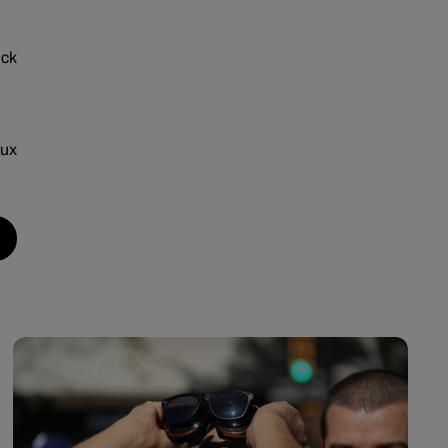
ick
eux