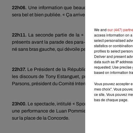
22h06.
Une information que beaucoup attendaient : oui,
sera bel et bien publiée. « Ça arrive », indique l’un des c
We and
our (447) partn
22h11.
La seconde partie de la « soirée paradoxale » dé
access information on a 
select personalised ad
présents avant la parade des para-athlètes, sur un air de
statistics or combinatio
né sans bras gauche, qui dévoile petit à petit sa particular
profiles to select person
Deliver and present adv
data such as IP address 
requested; Use precise g
22h37.
Le Président de la République, Emmanuel Macron,
based on information tra
les discours de Tony Estanguet, président du Comité d’
Parsons, président du Comité International paralympique.
Vous pouvez accepter en 
mes choix". Vous pouvez
ce site. Vous pouvez met
bas de chaque page.
23h00.
Le spectacle, intitulé « Sportographie » et mettant 
une performance de Luan Pommier, vocaliste guadeloup
sur la place de la Concorde.