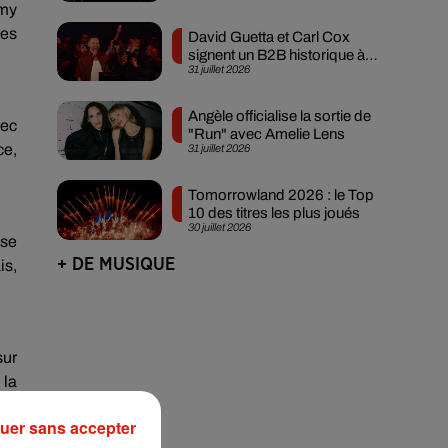
mmy
tes
David Guetta et Carl Cox
signent un B2B historique à
31 juillet 2026
Ibiza
Angèle officialise la sortie de
vec
"Run" avec Amelie Lens
ce,
31 juillet 2026
Tomorrowland 2026 : le Top
10 des titres les plus joués
30 juillet 2026
 se
+ DE MUSIQUE
is,
sur
 la
uer sans accepter