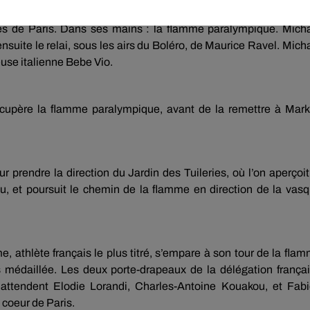
ues minutes avant l’arrivée, en petite foulée, du nageur Flor
s de Paris. Dans ses mains : la flamme paralympique. Mich
nsuite le relai, sous les airs du Boléro, de Maurice Ravel. Mich
use italienne Bebe Vio.
cupère la flamme paralympique, avant de la remettre à Mar
prendre la direction du Jardin des Tuileries, où l’on aperçoit
, et poursuit le chemin de la flamme en direction de la vas
e, athlète français le plus titré, s’empare à son tour de la fla
s médaillée. Les deux porte-drapeaux de la délégation frança
s attendent Elodie Lorandi, Charles-Antoine Kouakou, et Fab
 coeur de Paris.