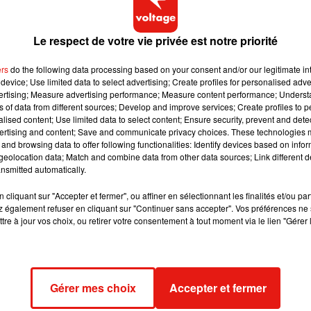
 la playlist des Jeux olympiques et paralympiques de Paris 2
ommentateurs.
Le respect de votre vie privée est notre priorité
ers
do the following data processing based on your consent and/or our legitimate int
marre. On retrouve les artistes valides et porteurs de handi
device; Use limited data to select advertising; Create profiles for personalised adver
vertising; Measure advertising performance; Measure content performance; Unders
 piano et de violoncelle. Dévoilant ensuite Lucky Love, un chant
ns of data from different sources; Develop and improve services; Create profiles to 
ité sur la scène, place de la Concorde.
alised content; Use limited data to select content; Ensure security, prevent and detect
ertising and content; Save and communicate privacy choices. These technologies
and browsing data to offer following functionalities: Identify devices based on infor
eolocation data; Match and combine data from other data sources; Link different de
 proclame les Jeux paralympiques de Paris 2024 ouverts, ap
nsmitted automatically.
Organisation des Jeux olympiques et paralympiques, et d’And
cliquant sur "Accepter et fermer", ou affiner en sélectionnant les finalités et/ou pa
 également refuser en cliquant sur "Continuer sans accepter". Vos préférences ne 
tre à jour vos choix, ou retirer votre consentement à tout moment via le lien "Gérer 
en avant les para-athlètes et les sports, prend fin, laissant plac
éenne. Dans le même temps, le drapeau paralympique est hi
Gérer mes choix
Accepter et fermer