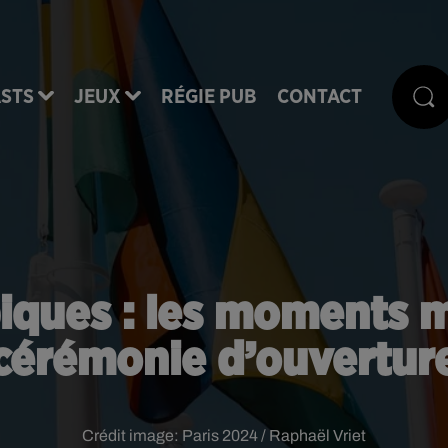
STS
JEUX
RÉGIE PUB
CONTACT
iques : les moments m
cérémonie d’ouvertur
Crédit image:
Paris 2024 / Raphaël Vriet