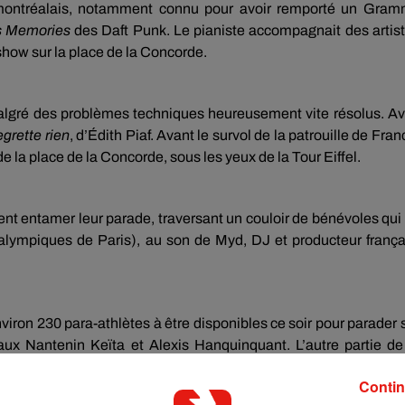
 montréalais, notamment connu pour avoir remporté un Gra
 Memories
des Daft Punk. Le pianiste accompagnait des artis
show sur la place de la Concorde.
algré des problèmes techniques heureusement vite résolus. A
egrette rien
, d’Édith Piaf. Avant le survol de la patrouille de Fran
la place de la Concorde, sous les yeux de la Tour Eiffel.
nt entamer leur parade, traversant un couloir de bénévoles qui
ralympiques de Paris), au son de Myd, DJ et producteur frança
nviron 230 para-athlètes à être disponibles ce soir pour parader 
ux Nantenin Keïta et Alexis Hanquinquant. L’autre partie de
 d’épreuve ce jeudi ! On les pardonne.
Contin