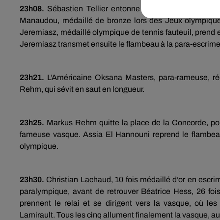
23h08.
Sébastien Tellier entonne sa
Ritournelle
, quelq
Manaudou, médaillé de bronze lors des Jeux olympique
Jeremiasz, médaillé olympique de tennis fauteuil, prend e
Jeremiasz transmet ensuite le flambeau à la para-escrime
23h21.
L’Américaine Oksana Masters, para-rameuse, ré
Rehm, qui sévit en saut en longueur.
23h25.
Markus Rehm quitte la place de la Concorde, pour 
fameuse vasque. Assia El Hannouni reprend le flambeau
olympique.
23h30.
Christian Lachaud, 10 fois médaillé d’or en escrim
paralympique, avant de retrouver Béatrice Hess, 26 foi
prennent le relai et se dirigent vers la vasque, où le
Lamirault. Tous les cinq allument finalement la vasque, au