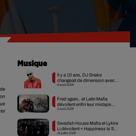
Musique
Il y a 10 ans, DJ Snake
changeait de dimension avec
6 août 2026
son premier...
 de
ion
Fred again.. et Latin Mafia
nue
dévoilent enfin leur mixtape
3 août 2026
créée en...
rer
Swedish House Mafia et Lykke
Li dévoilent « Happiness Is So
31 juillet 2026
Sad »