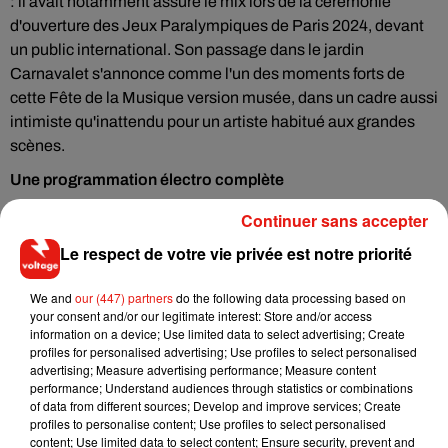
: il avait notamment assuré le mix lors de la cérémonie
d'ouverture des Jeux Paralympiques de Paris 2024, devant
un public international. Son passage dans le jardin
Carnavalet s'annonce comme l'un des moments forts de
cette Fête de la Musique version musée, dans un cadre aussi
intimiste qu'inattendu pour un artiste habitué aux grandes
scènes.
Une programmation électro complète
Myd ne sera pas seul à l'affiche de la soirée. Vous pourrez
Continuer sans accepter
également retrouver Miel de Montagne et Ethel aux platines,
Le respect de votre vie privée est notre priorité
ainsi que Paul Prier, avant de profiter des sets live de PPJ,
Luxie et Civile. Une programmation pensée pour faire vibrer
We and
our (447) partners
do the following data processing based on
le jardin du musée du début à la fin de la soirée, sans temps
your consent and/or our legitimate interest: Store and/or access
mort entre les artistes, et qui devrait ravir les amateurs de
information on a device; Use limited data to select advertising; Create
profiles for personalised advertising; Use profiles to select personalised
musique électronique en quête de nouvelles découvertes.
advertising; Measure advertising performance; Measure content
performance; Understand audiences through statistics or combinations
Informations pratiques
of data from different sources; Develop and improve services; Create
profiles to personalise content; Use profiles to select personalised
Rendez-vous est donné ce dimanche 21 juin 2026, dès 18h
content; Use limited data to select content; Ensure security, prevent and