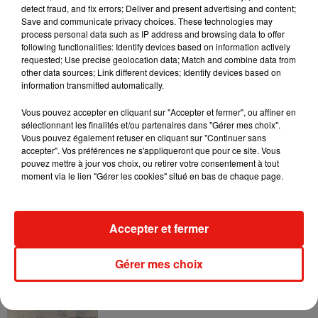
et jusqu'à 2h du matin, au musée Carnavalet, situé au 23 rue
detect fraud, and fix errors; Deliver and present advertising and content;
de Sévigné, dans le 3e arrondissement de Paris.
Save and communicate privacy choices. These technologies may
process personal data such as IP address and browsing data to offer
L'événement est entièrement gratuit, sur inscription via la
following functionalities: Identify devices based on information actively
plateforme Shotgun. Une belle occasion de clôturer le week-
requested; Use precise geolocation data; Match and combine data from
end de la Fête de la Musique dans un cadre original, entre
other data sources; Link different devices; Identify devices based on
information transmitted automatically.
patrimoine parisien et musique électronique, avant de
repartir danser ailleurs dans la capitale si la nuit n'est pas
Vous pouvez accepter en cliquant sur "Accepter et fermer", ou affiner en
encore terminée.
sélectionnant les finalités et/ou partenaires dans "Gérer mes choix".
Vous pouvez également refuser en cliquant sur "Continuer sans
accepter". Vos préférences ne s'appliqueront que pour ce site. Vous
pouvez mettre à jour vos choix, ou retirer votre consentement à tout
moment via le lien "Gérer les cookies" situé en bas de chaque page.
Musique
Accepter et fermer
Il y a 10 ans, DJ Snake changeait de
dimension avec son premier...
Gérer mes choix
6 août 2026