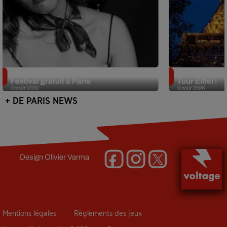
Netflix lance un immense Book
Des DJ sets au
Festival gratuit à Paris
Tour Eiffel !
3 août 2026
3 août 2026
+ DE PARIS NEWS
Design
Olivier Varma
Mentions légales
Règlements des jeux