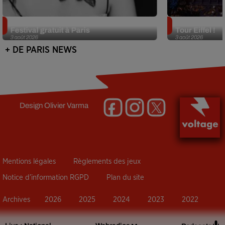
Netflix lance un immense Book
Des DJ sets au
Festival gratuit à Paris
Tour Eiffel !
3 août 2026
3 août 2026
+ DE PARIS NEWS
Design
Olivier Varma
Mentions légales
Règlements des jeux
Notice d’information RGPD
Plan du site
Archives
2026
2025
2024
2023
2022