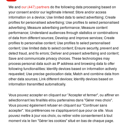
chef de l'Etat Emmanuel Macron a décidé de se rendre sur
We and
our (447) partners
do the following data processing based on
your consent and/or our legitimate interest: Store and/or access
place.
information on a device; Use limited data to select advertising; Create
profiles for personalised advertising; Use profiles to select personalised
advertising; Measure advertising performance; Measure content
performance; Understand audiences through statistics or combinations
of data from different sources; Develop and improve services; Create
profiles to personalise content; Use profiles to select personalised
Musique
content; Use limited data to select content; Ensure security, prevent and
detect fraud, and fix errors; Deliver and present advertising and content;
Save and communicate privacy choices. These technologies may
process personal data such as IP address and browsing data to offer
following functionalities: Identify devices based on information actively
RÜFÜS DU SOL annonce un nouvel
requested; Use precise geolocation data; Match and combine data from
album après sa tournée mondiale
7 août 2026
other data sources; Link different devices; Identify devices based on
information transmitted automatically.
Vous pouvez accepter en cliquant sur "Accepter et fermer", ou affiner en
sélectionnant les finalités et/ou partenaires dans "Gérer mes choix".
Vous pouvez également refuser en cliquant sur "Continuer sans
Angèle et Amélie Lens dévoilent leur
accepter". Vos préférences ne s'appliqueront que pour ce site. Vous
collaboration tant attendue
pouvez mettre à jour vos choix, ou retirer votre consentement à tout
7 août 2026
moment via le lien "Gérer les cookies" situé en bas de chaque page.