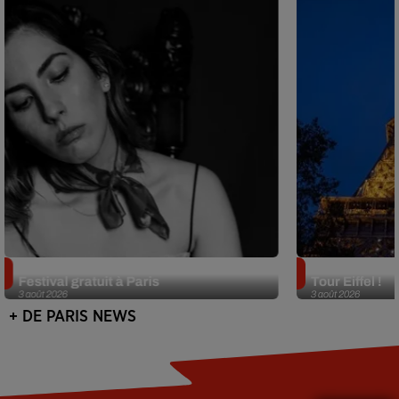
Netflix lance un immense Book
Des DJ sets au
Festival gratuit à Paris
Tour Eiffel !
3 août 2026
3 août 2026
+ DE PARIS NEWS