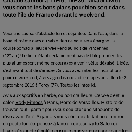
Chaque samedi à 11H et 19H30, Mikaël Livret
vous donne les bons plans pour bien sortir dans
toute l'île de France durant le week-end.
Voici une course d’obstacle fun et déjantée. Dans l’eau, dans la
boue et même dans du sable rien ne vous sera épargné. La
course
Somad
a lieu ce week-end au bois de Vincennes
e
(12
arr)! Le but n’étant certainement pas de finir premier, les
plus allumés sont même encouragés à venir vêtus déguisé. L’idée,
c’est avant tout de s’amuser. Si vous avez rater les inscriptions
pour ce week-end, à vos agendas une autre étapes aura lieu le 2
septembre 2016 à Torcy (77). Toutes les infos
ici
.
Avis aux sportifs en herbe, ou non d’ailleurs. Ce w-e c’est le
salon
Body Fitness
à Paris, Porte de Versailles. Histoire de
trouver l’outil parfait pour vous sculpter une silhouette de
rêve avant l’été. Si jamais vous déclarez forfait pour rentrer
en petite foulée, pensez à faire un détour par le
Salon du
Livre
, c’est juste à coté, pour au moins vous occuper dans les