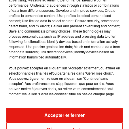
performance; Understand audiences through statistics or combinations
of data from different sources; Develop and improve services; Create
RÜFÜS DU SOL annonce un nouvel
profiles to personalise content; Use profiles to select personalised
album après sa tournée mondiale
content; Use limited data to select content; Ensure security, prevent and
7 août 2026
detect fraud, and fix errors; Deliver and present advertising and content;
Save and communicate privacy choices. These technologies may
process personal data such as IP address and browsing data to offer
following functionalities: Identify devices based on information actively
requested; Use precise geolocation data; Match and combine data from
other data sources; Link different devices; Identify devices based on
Angèle et Amélie Lens dévoilent leur
information transmitted automatically.
collaboration tant attendue
7 août 2026
Vous pouvez accepter en cliquant sur "Accepter et fermer", ou affiner en
sélectionnant les finalités et/ou partenaires dans "Gérer mes choix".
Vous pouvez également refuser en cliquant sur "Continuer sans
accepter". Vos préférences ne s'appliqueront que pour ce site. Vous
pouvez mettre à jour vos choix, ou retirer votre consentement à tout
Il y a 10 ans, DJ Snake changeait de
moment via le lien "Gérer les cookies" situé en bas de chaque page.
dimension avec son premier...
6 août 2026
Accepter et fermer