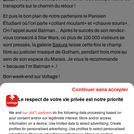
transports sur le chemin du retour !
Et puis le bon plan de notre partenaire le Parisien
Étudiant où l’on parle «collant moulant» et «chauve souris».
On l’appel aussi Batman…
Après le
succès de son rendez-
vous consacré à Star Wars, où plus de 100 000 visiteurs se
sont pressés, la galerie
Sakura
laisse cette fois le champ
libre au justicier masqué de Gotham, pendant trois mois au
sein de son espace du Marais. Je vous le recommande
« because I’m Batman »..!
Bon week-end sur Voltage !
Continuer sans accepter
Ecouter Bons Plans Loisirs du 19 mars
Le respect de votre vie privée est notre priorité
We and
our (447) partners
do the following data processing based on
your consent and/or our legitimate interest: Store and/or access
information on a device; Use limited data to select advertising; Create
Musique
profiles for personalised advertising; Use profiles to select personalised
advertising; Measure advertising performance; Measure content