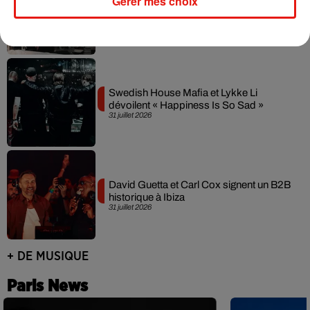
Gérer mes choix
Fred again.. et Latin Mafia dévoilent enfin
leur mixtape créée en...
3 août 2026
Swedish House Mafia et Lykke Li
dévoilent « Happiness Is So Sad »
31 juillet 2026
David Guetta et Carl Cox signent un B2B
historique à Ibiza
31 juillet 2026
+ DE MUSIQUE
Paris News