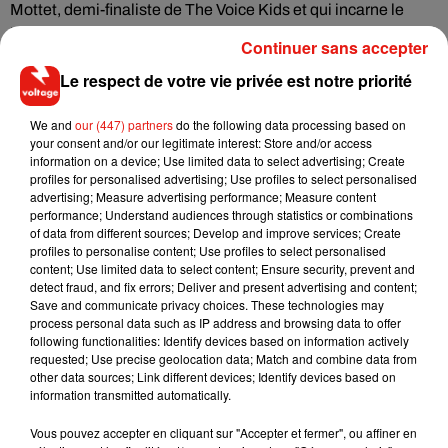
Mottet, demi-finaliste de The Voice Kids et qui incarne le
jeune orphelin Oliver Twist. Mais aussi avec Prisca
Continuer sans accepter
Démarrez, qui incarne Nancy, qui se prend d’amitié pour le
Le respect de votre vie privée est notre priorité
jeune Oliver. Confidences sur l’antenne de Voltage. ‘’Oliver
Twist, le Musical’’, prolongation jusqu’au 31 décembre à la
We and
our (447) partners
do the following data processing based on
Salle Gaveau. Infos et résas sur
olivertwist-lemusical.fr
!
your consent and/or our legitimate interest: Store and/or access
information on a device; Use limited data to select advertising; Create
Bon week-end sur Voltage !
profiles for personalised advertising; Use profiles to select personalised
advertising; Measure advertising performance; Measure content
performance; Understand audiences through statistics or combinations
of data from different sources; Develop and improve services; Create
profiles to personalise content; Use profiles to select personalised
Ecouter Bons Plans Loisirs 22/10/2016
content; Use limited data to select content; Ensure security, prevent and
detect fraud, and fix errors; Deliver and present advertising and content;
Save and communicate privacy choices. These technologies may
process personal data such as IP address and browsing data to offer
following functionalities: Identify devices based on information actively
requested; Use precise geolocation data; Match and combine data from
Musique
other data sources; Link different devices; Identify devices based on
information transmitted automatically.
Vous pouvez accepter en cliquant sur "Accepter et fermer", ou affiner en
RÜFÜS DU SOL annonce un nouvel