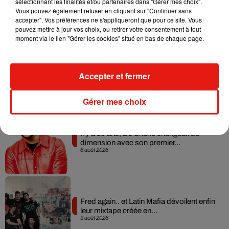
sélectionnant les finalités et/ou partenaires dans "Gérer mes choix".
album après sa tournée mondiale
Vous pouvez également refuser en cliquant sur "Continuer sans
7 août 2026
accepter". Vos préférences ne s'appliqueront que pour ce site. Vous
pouvez mettre à jour vos choix, ou retirer votre consentement à tout
moment via le lien "Gérer les cookies" situé en bas de chaque page.
Angèle et Amélie Lens dévoilent leur
Accepter et fermer
collaboration tant attendue
7 août 2026
Gérer mes choix
Il y a 10 ans, DJ Snake changeait de
dimension avec son premier...
6 août 2026
Fred again.. et Latin Mafia dévoilent enfin
leur mixtape créée en...
3 août 2026