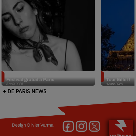
Netflix lance un immense Book
Des DJ sets au
Festival gratuit à Paris
Tour Eiffel !
3 août 2026
3 août 2026
+ DE PARIS NEWS
Design
Olivier Varma