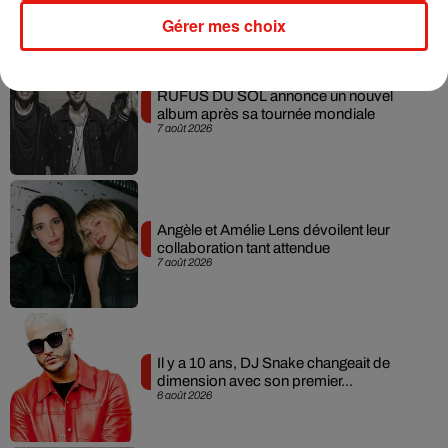
Musique
Gérer mes choix
RÜFÜS DU SOL annonce un nouvel
album après sa tournée mondiale
7 août 2026
Angèle et Amélie Lens dévoilent leur
collaboration tant attendue
7 août 2026
Il y a 10 ans, DJ Snake changeait de
dimension avec son premier...
6 août 2026