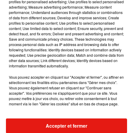
profiles for personalised advertising; Use profiles to select personalised
parfaitement normal, très calme. J'étais loin d'imaginer le
advertising; Measure advertising performance; Measure content
drame qui allait survenir le lendemain", a témoigné auprès
performance; Understand audiences through statistics or combinations
of data from different sources; Develop and improve services; Create
de l'AFP Michel Bourcier, 56 ans, organiste à la cathédrale.
profiles to personalise content; Use profiles to select personalised
content; Use limited data to select content; Ensure security, prevent and
Mais des questions se posent sur l'origine de l'incendie, car
detect fraud, and fix errors; Deliver and present advertising and content;
"trois points de feu distincts" ont été repérés à l'intérieur de la
Save and communicate privacy choices. These technologies may
cathédrale. "Entre le grand orgue, qui est sur la façade au
process personal data such as IP address and browsing data to offer
following functionalities: Identify devices based on information actively
premier étage et les autres feux, vous avez quasiment toute
requested; Use precise geolocation data; Match and combine data from
la distance de la cathédrale. Ils sont quand même à une
other data sources; Link different devices; Identify devices based on
distance conséquente les uns des autres", a relevé samedi le
information transmitted automatically.
procureur.
Vous pouvez accepter en cliquant sur "Accepter et fermer", ou affiner en
Dimanche après-midi, le parvis de la cathédrale a été rendu
sélectionnant les finalités et/ou partenaires dans "Gérer mes choix".
Vous pouvez également refuser en cliquant sur "Continuer sans
à la circulation, a constaté un journaliste de l'AFP. Les
accepter". Vos préférences ne s'appliqueront que pour ce site. Vous
sapeurs-pompiers ont laissé la place aux enquêteurs dans la
pouvez mettre à jour vos choix, ou retirer votre consentement à tout
cathédrale, dont la façade est légèrement noircie au-dessus
moment via le lien "Gérer les cookies" situé en bas de chaque page.
du porche.
Accepter et fermer