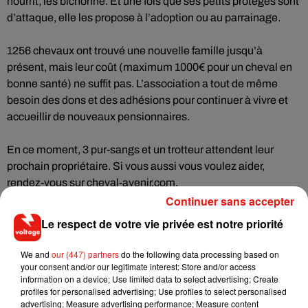
nourrit, les bichonne. Et une fois que ses petits protégés sont
d’attaque, elle les propose à l’adoption ou au parrainage.
1256 chevaux ont trouvé une nouvelle famille jusqu’à
présent, mais leur coût (maximum 1000€ pour un cheval en
bonne santé) ne suffit pas. L’association a tout de même
besoin des dons et des adhésions pour continuer à vivre et
accueillir de nouveaux pensionnaires.
En ce moment, 3 pur-sangs et un trotteur attendent leur
prochain propriétaire. Si vous aussi vous voulez aider,
rendez-vous sur
cheval-avenir.com
.
Continuer sans accepter
Retrouvez cette séquence en podcast
Le respect de votre vie privée est notre priorité
We and
our (447) partners
do the following data processing based on
your consent and/or our legitimate interest: Store and/or access
information on a device; Use limited data to select advertising; Create
Musique
profiles for personalised advertising; Use profiles to select personalised
advertising; Measure advertising performance; Measure content