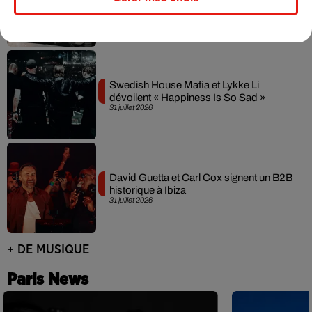
leur mixtape créée en...
3 août 2026
Swedish House Mafia et Lykke Li
dévoilent « Happiness Is So Sad »
31 juillet 2026
David Guetta et Carl Cox signent un B2B
historique à Ibiza
31 juillet 2026
+ DE MUSIQUE
Paris News