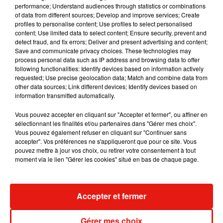
performance; Understand audiences through statistics or combinations
of data from different sources; Develop and improve services; Create
RÜFÜS DU SOL annonce un nouvel
profiles to personalise content; Use profiles to select personalised
album après sa tournée mondiale
content; Use limited data to select content; Ensure security, prevent and
7 août 2026
detect fraud, and fix errors; Deliver and present advertising and content;
Save and communicate privacy choices. These technologies may
process personal data such as IP address and browsing data to offer
following functionalities: Identify devices based on information actively
requested; Use precise geolocation data; Match and combine data from
Angèle et Amélie Lens dévoilent leur
other data sources; Link different devices; Identify devices based on
collaboration tant attendue
information transmitted automatically.
7 août 2026
Vous pouvez accepter en cliquant sur "Accepter et fermer", ou affiner en
sélectionnant les finalités et/ou partenaires dans "Gérer mes choix".
Vous pouvez également refuser en cliquant sur "Continuer sans
accepter". Vos préférences ne s'appliqueront que pour ce site. Vous
pouvez mettre à jour vos choix, ou retirer votre consentement à tout
Il y a 10 ans, DJ Snake changeait de
moment via le lien "Gérer les cookies" situé en bas de chaque page.
dimension avec son premier...
6 août 2026
Accepter et fermer
Fred again.. et Latin Mafia dévoilent enfin
Gérer mes choix