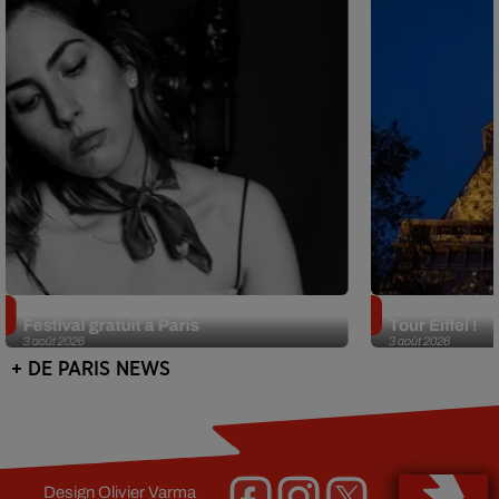
Netflix lance un immense Book
Des DJ sets au
Festival gratuit à Paris
Tour Eiffel !
3 août 2026
3 août 2026
+ DE PARIS NEWS
Design
Olivier Varma