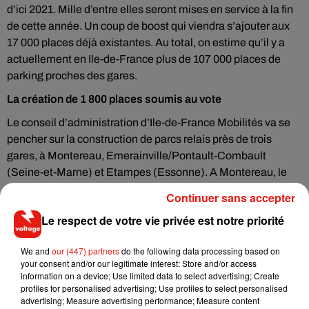
d’ici 2021. Mille d’entre elles seront mises en service à la fin
de cette année. Un coup de boost qui viendra s’ajouter aux
17 000 places déjà existantes. Au total, on estime qu’il y a
actuellement en Ile-de-France plus de 107 000 places de
parking proches des gares.
La création de 1 800 places soumis au vote
Le conseil d’administration d’Ile-de-France Mobilités va se
pencher sur la construction de parcs relais près de trois
gares, à Montereau, Emerainville/Pontault-Combault
(Seine-et-Marne) et Etampes (Essonne). A Montereau, le
dossier propose deux parkings de 890 places, dans le cadre
Continuer sans accepter
d’un réaménagement plus global des abords de la gare et de
Le respect de votre vie privée est notre priorité
la station de bus.
Tirer les leçons de l’échec de certains parkings (non
We and
our (447) partners
do the following data processing based on
labellisés) aux entrées de Paris. De gigantesques zones de
your consent and/or our legitimate interest: Store and/or access
information on a device; Use limited data to select advertising; Create
stationnement peu remplies, comme dans le secteur de la
profiles for personalised advertising; Use profiles to select personalised
Porte de Bagnolet... C’est ce qu’il y a de pire pour inciter les
advertising; Measure advertising performance; Measure content