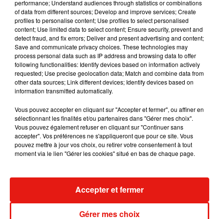
Franciliens à quitter leur voiture. Ces parkings ne sont pas au
performance; Understand audiences through statistics or combinations
of data from different sources; Develop and improve services; Create
bon endroit. Quand, par exemple, un automobiliste arrive à la
profiles to personalise content; Use profiles to select personalised
porte d’Orléans après 1h10 de trajet et qu’il ne lui reste plus
content; Use limited data to select content; Ensure security, prevent and
qu’une demi-heure de voiture dans Paris, il ne trouve aucune
detect fraud, and fix errors; Deliver and present advertising and content;
Save and communicate privacy choices. These technologies may
raison de lâcher son véhicule, il perdrait plus de temps qu’en
process personal data such as IP address and browsing data to offer
continuant au volant, selon la région Ile-de-France.
following functionalities: Identify devices based on information actively
requested; Use precise geolocation data; Match and combine data from
En revanche, bien localisés, des parcs relais aux portes de la
other data sources; Link different devices; Identify devices based on
capitale peuvent inciter à changer les habitudes des
information transmitted automatically.
automobilistes, la région en est convaincue. L’autre objectif
Vous pouvez accepter en cliquant sur "Accepter et fermer", ou affiner en
du syndicat des transports est de réfléchir à la reconversion
sélectionnant les finalités et/ou partenaires dans "Gérer mes choix".
des parkings vides mais proches de noeuds routiers et de
Vous pouvez également refuser en cliquant sur "Continuer sans
correspondances, d’en labelliser certains et de les
accepter". Vos préférences ne s'appliqueront que pour ce site. Vous
pouvez mettre à jour vos choix, ou retirer votre consentement à tout
transformer en partie, en hub de covoiturage.
moment via le lien "Gérer les cookies" situé en bas de chaque page.
Accepter et fermer
Musique
Gérer mes choix