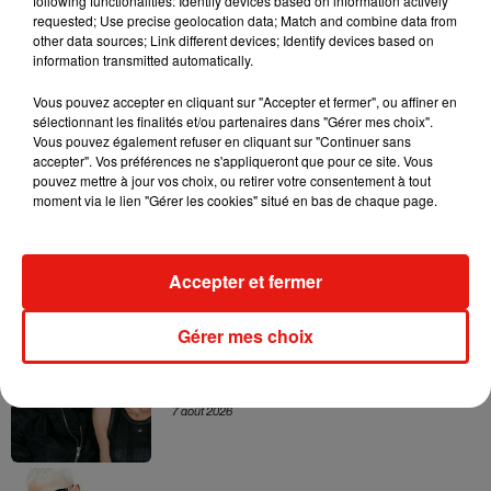
following functionalities: Identify devices based on information actively
jeune artiste verra-t-elle son rêve se réaliser ? Affaire à
requested; Use precise geolocation data; Match and combine data from
other data sources; Link different devices; Identify devices based on
suivre...
information transmitted automatically.
Vous pouvez accepter en cliquant sur "Accepter et fermer", ou affiner en
sélectionnant les finalités et/ou partenaires dans "Gérer mes choix".
Vous pouvez également refuser en cliquant sur "Continuer sans
Musique
accepter". Vos préférences ne s'appliqueront que pour ce site. Vous
pouvez mettre à jour vos choix, ou retirer votre consentement à tout
moment via le lien "Gérer les cookies" situé en bas de chaque page.
RÜFÜS DU SOL annonce un nouvel
album après sa tournée mondiale
7 août 2026
Accepter et fermer
Gérer mes choix
Angèle et Amélie Lens dévoilent leur
collaboration tant attendue
7 août 2026