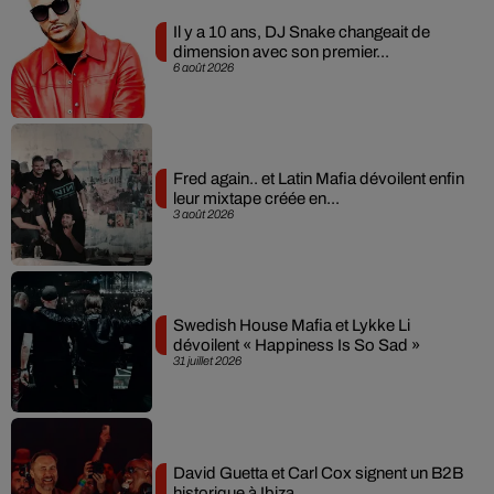
Il y a 10 ans, DJ Snake changeait de
dimension avec son premier...
6 août 2026
Fred again.. et Latin Mafia dévoilent enfin
leur mixtape créée en...
3 août 2026
Swedish House Mafia et Lykke Li
dévoilent « Happiness Is So Sad »
31 juillet 2026
David Guetta et Carl Cox signent un B2B
historique à Ibiza