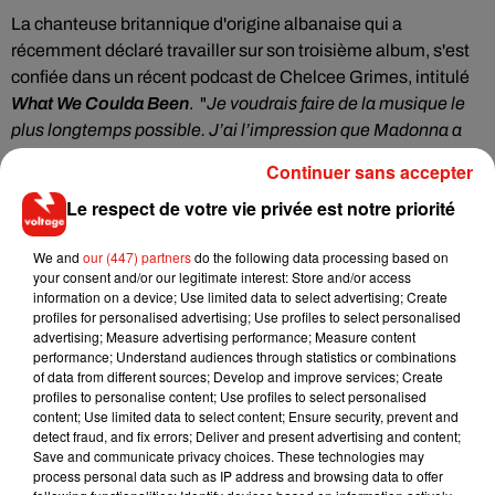
La chanteuse
britannique d'origine albanaise
qui a
récemment déclaré travailler sur son troisième album, s'est
confiée dans
un récent podcast de Chelcee Grimes, intitulé
What We Coulda Been
. "
Je voudrais faire de la musique le
plus longtemps possible. J’ai l’impression que Madonna a
atteint le top de sa carrière à 40/45 ans et elle a sorti l’un des
Continuer sans accepter
meilleurs albums pop et elle continue de tout déchirer",
a
Le respect de votre vie privée est notre priorité
lâché Dua Lipa.
Quelques semaines après avoir avoué son admiration pour
We and
our (447) partners
do the following data processing based on
la Madonne, Dua Lipa s'est investie pour tenter de décrocher
your consent and/or our legitimate interest: Store and/or access
information on a device; Use limited data to select advertising; Create
une collaboration avec son idole. En effet, le manager de la
profiles for personalised advertising; Use profiles to select personalised
chanteuse de 24 ans, Ben mawson, a évoqué cette
advertising; Measure advertising performance; Measure content
possibilité lors d'un entretien accordé à
Music Week
. "
Nous
performance; Understand audiences through statistics or combinations
of data from different sources; Develop and improve services; Create
essayons d’avoir Madonna pour un enregistrement. Je vais
profiles to personalise content; Use profiles to select personalised
lui écrire un email et voir si elle serait intéressée par le
content; Use limited data to select content; Ensure security, prevent and
projet",
a-t-il lancé. "
Dua Lipa va avoir une longue carrière.
detect fraud, and fix errors; Deliver and present advertising and content;
Save and communicate privacy choices. These technologies may
Elle représente complètement la pop star, et forcément son
process personal data such as IP address and browsing data to offer
album est inspiré de ceux de Madonna",
a-t-il continué. La