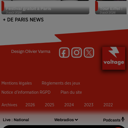
Netflix lance un immense Book
Des DJ sets au
Festival gratuit à Paris
Tour Eiffel !
3 août 2026
3 août 2026
+ DE PARIS NEWS
Design
Olivier Varma
Mentions légales
Règlements des jeux
Notice d’information RGPD
Plan du site
Archives
2026
2025
2024
2023
2022
Live :
National
Webradios
Podcasts