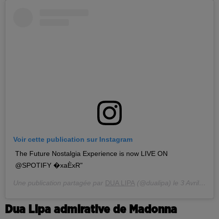
Voir cette publication sur Instagram
The Future Nostalgia Experience is now LIVE ON
@SPOTIFY �xaÈxR"
Une publication partagée par
DUA LIPA
(@dualipa) le
3 Avril 2020 à 5 :40 PDT
Dua Lipa admirative de Madonna