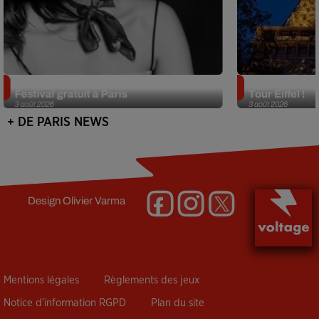
Netflix lance un immense Book
Des DJ sets au
Festival gratuit à Paris
Tour Eiffel !
3 août 2026
3 août 2026
+ DE PARIS NEWS
Design
Olivier Varma
Mentions légales
Règlements des jeux
Notice d’information RGPD
Plan du site