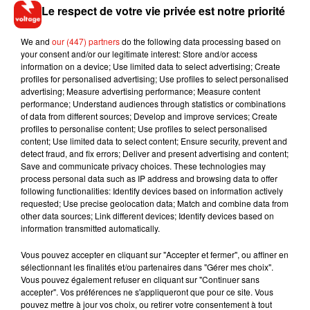
Le respect de votre vie privée est notre priorité
donné un coup de pied au chef de détention, selon la source
proche du dossier.
We and
our (447) partners
do the following data processing based on
your consent and/or our legitimate interest: Store and/or access
information on a device; Use limited data to select advertising; Create
profiles for personalised advertising; Use profiles to select personalised
advertising; Measure advertising performance; Measure content
(Avec AFP)
performance; Understand audiences through statistics or combinations
of data from different sources; Develop and improve services; Create
profiles to personalise content; Use profiles to select personalised
content; Use limited data to select content; Ensure security, prevent and
detect fraud, and fix errors; Deliver and present advertising and content;
Musique
Save and communicate privacy choices. These technologies may
process personal data such as IP address and browsing data to offer
following functionalities: Identify devices based on information actively
requested; Use precise geolocation data; Match and combine data from
other data sources; Link different devices; Identify devices based on
RÜFÜS DU SOL annonce un nouvel
information transmitted automatically.
album après sa tournée mondiale
7 août 2026
Vous pouvez accepter en cliquant sur "Accepter et fermer", ou affiner en
sélectionnant les finalités et/ou partenaires dans "Gérer mes choix".
Vous pouvez également refuser en cliquant sur "Continuer sans
accepter". Vos préférences ne s'appliqueront que pour ce site. Vous
pouvez mettre à jour vos choix, ou retirer votre consentement à tout
Angèle et Amélie Lens dévoilent leur