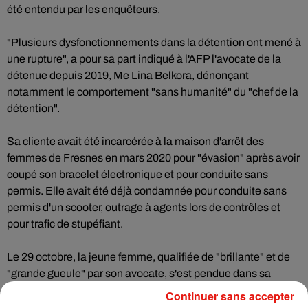
été entendu par les enquêteurs.
"Plusieurs dysfonctionnements dans la détention ont mené à
une rupture", a pour sa part indiqué à l'AFP l'avocate de la
détenue depuis 2019, Me Lina Belkora, dénonçant
notamment le comportement "sans humanité" du "chef de la
détention".
Sa cliente avait été incarcérée à la maison d'arrêt des
femmes de Fresnes en mars 2020 pour "évasion" après avoir
coupé son bracelet électronique et pour conduite sans
permis. Elle avait été déjà condamnée pour conduite sans
permis d'un scooter, outrage à agents lors de contrôles et
pour trafic de stupéfiant.
Le 29 octobre, la jeune femme, qualifiée de "brillante" et de
"grande gueule" par son avocate, s'est pendue dans sa
cellule du quartier disciplinaire de Fresnes. Elle venait
Continuer sans accepter
d'écoper le jour-même d'une sanction de 30 jours pour avoir