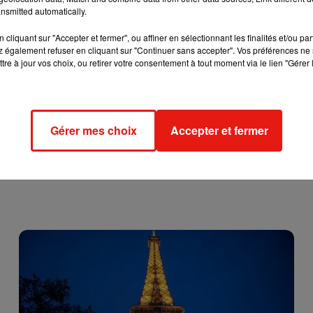
ves de gymnastique et trampoline en cas de JO en 2024.
nsmitted automatically.
cliquant sur "Accepter et fermer", ou affiner en sélectionnant les finalités et/ou pa
 rénovés à l’image du Stade de France où se déroulerait les
 également refuser en cliquant sur "Continuer sans accepter". Vos préférences ne 
tre à jour vos choix, ou retirer votre consentement à tout moment via le lien "Gérer 
évrier avant la décision finale en septembre 2017, face à Los
Gérer mes choix
Accepter et fermer