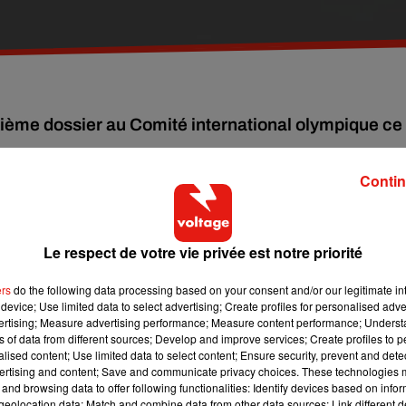
ième dossier au Comité international olympique ce
Contin
res dont dispose la capitale, ainsi que les garanties financières.
Le respect de votre vie privée est notre priorité
de-France.
 Nord francilien, l’Ile-Saint-Denis accueillerait le village
ers
do the following data processing based on your consent and/or our legitimate int
device; Use limited data to select advertising; Create profiles for personalised adver
vertising; Measure advertising performance; Measure content performance; Unders
ns of data from different sources; Develop and improve services; Create profiles to 
onstruit à Aubervilliers avec piscine olympique et plongeoirs.??
alised content; Use limited data to select content; Ensure security, prevent and detect
ertising and content; Save and communicate privacy choices. These technologies
4. Notamment dans les hauts de seine l’Arena 92 de Nanterre,
and browsing data to offer following functionalities: Identify devices based on infor
eolocation data; Match and combine data from other data sources; Link different de