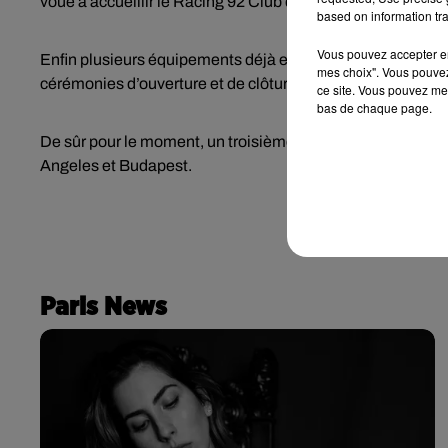
voué à accueillir le Racing 92 Club de rugby et les épreu
based on information tra
Vous pouvez accepter en 
Enfin plusieurs équipements déjà existant pourraient être
mes choix". Vous pouvez
cérémonies d’ouverture et de clôture.
ce site. Vous pouvez met
bas de chaque page.
De sûr pour le moment, un troisième volet sera déposé en f
Angeles et Budapest.
Paris News