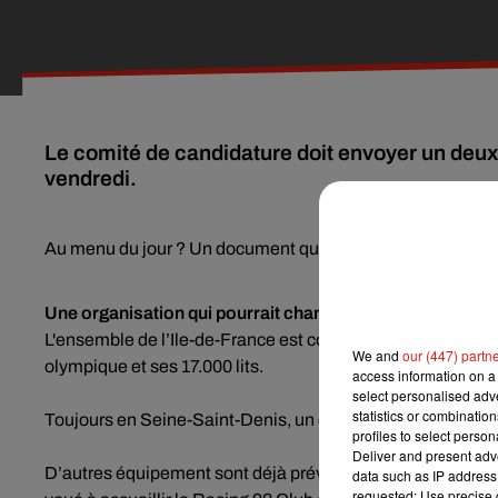
Le comité de candidature doit envoyer un deux
vendredi.
Au menu du jour ? Un document qui détaille les infrastructu
Une organisation qui pourrait changer le visage de l’île-
L'ensemble de l’Ile-de-France est concernée. D’abord dans le
We and
our (447) partn
olympique et ses 17.000 lits.
access information on a 
select personalised ad
statistics or combinatio
Toujours en Seine-Saint-Denis, un centre nautique serait c
profiles to select person
Deliver and present adv
D’autres équipement sont déjà prévu avec ou sans JO 202
data such as IP address 
requested; Use precise g