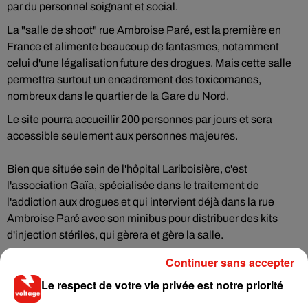
par du personnel soignant et social.
La "salle de shoot" rue Ambroise Paré, est la première en
France et alimente beaucoup de fantasmes, notamment
celui d'une légalisation future des drogues. Mais cette salle
permettra surtout un encadrement des toxicomanes,
nombreux dans le quartier de la Gare du Nord.
Le site pourra accueillir 200 personnes par jours et sera
accessible seulement aux personnes majeures.
Bien que située sein de l'hôpital Lariboisière, c'est
l'association Gaïa, spécialisée dans le traitement de
l'addiction aux drogues et qui intervient déjà dans la rue
Ambroise Paré avec son minibus pour distribuer des kits
d'injection stériles, qui gèrera et gère la salle.
Continuer sans accepter
Le respect de votre vie privée est notre priorité