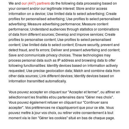
We and
our (447) partners
do the following data processing based on
your consent and/or our legitimate interest: Store and/or access
information on a device; Use limited data to select advertising; Create
profiles for personalised advertising; Use profiles to select personalised
advertising; Measure advertising performance; Measure content
performance; Understand audiences through statistics or combinations
of data from different sources; Develop and improve services; Create
profiles to personalise content; Use profiles to select personalised
Musique
content; Use limited data to select content; Ensure security, prevent and
detect fraud, and fix errors; Deliver and present advertising and content;
Save and communicate privacy choices. These technologies may
process personal data such as IP address and browsing data to offer
RÜFÜS DU SOL annonce un nouvel
following functionalities: Identify devices based on information actively
album après sa tournée mondiale
requested; Use precise geolocation data; Match and combine data from
7 août 2026
other data sources; Link different devices; Identify devices based on
information transmitted automatically.
Vous pouvez accepter en cliquant sur "Accepter et fermer", ou affiner en
sélectionnant les finalités et/ou partenaires dans "Gérer mes choix".
Angèle et Amélie Lens dévoilent leur
Vous pouvez également refuser en cliquant sur "Continuer sans
collaboration tant attendue
accepter". Vos préférences ne s'appliqueront que pour ce site. Vous
7 août 2026
pouvez mettre à jour vos choix, ou retirer votre consentement à tout
moment via le lien "Gérer les cookies" situé en bas de chaque page.