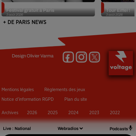
Netflix lance un immense Book
Des DJ sets au
Festival gratuit à Paris
Tour Eiffel !
3 août 2026
3 août 2026
+ DE PARIS NEWS
Design
Olivier Varma
Mentions légales
Règlements des jeux
Notice d’information RGPD
Plan du site
Archives
2026
2025
2024
2023
2022
Live :
National
Webradios
Podcasts