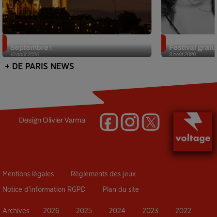
Le Festival de Montmartre revient en
Netflix lance
Septembre !
Festival gratui
10 août 2026
3 août 2026
+ DE PARIS NEWS
Design
Olivier Varma
Mentions légales
Règlements des jeux
Notice d’information RGPD
Plan du site
Archives
2026
2025
2024
2023
2022