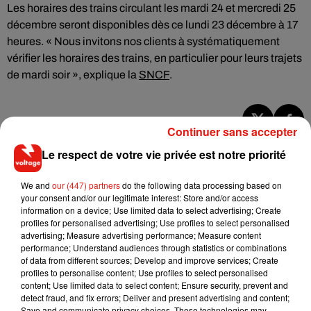
Les horaires des trains circulant les mardi 24 et mercredi 25
décembre seront disponibles dès ce lundi 23 décembre à 17
heures. « Nous invitons nos clients à systématiquement
vérifier les horaires des trains, en particulier pour leurs trajets
de mardi soir », explique la
SNCF
.
Continuer sans accepter
Musique
Le respect de votre vie privée est notre priorité
We and
our (447) partners
do the following data processing based on
RÜFÜS DU SOL annonce un nouvel
your consent and/or our legitimate interest: Store and/or access
album après sa tournée mondiale
information on a device; Use limited data to select advertising; Create
7 août 2026
profiles for personalised advertising; Use profiles to select personalised
advertising; Measure advertising performance; Measure content
performance; Understand audiences through statistics or combinations
of data from different sources; Develop and improve services; Create
profiles to personalise content; Use profiles to select personalised
content; Use limited data to select content; Ensure security, prevent and
Angèle et Amélie Lens dévoilent leur
detect fraud, and fix errors; Deliver and present advertising and content;
collaboration tant attendue
7 août 2026
Save and communicate privacy choices. These technologies may