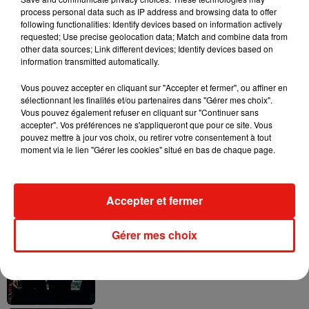
process personal data such as IP address and browsing data to offer
following functionalities: Identify devices based on information actively
requested; Use precise geolocation data; Match and combine data from
other data sources; Link different devices; Identify devices based on
information transmitted automatically.
Il y a 10 ans, DJ Snake changeait de
dimension avec son premier...
Vous pouvez accepter en cliquant sur "Accepter et fermer", ou affiner en
6 août 2026
sélectionnant les finalités et/ou partenaires dans "Gérer mes choix".
Vous pouvez également refuser en cliquant sur "Continuer sans
accepter". Vos préférences ne s'appliqueront que pour ce site. Vous
pouvez mettre à jour vos choix, ou retirer votre consentement à tout
moment via le lien "Gérer les cookies" situé en bas de chaque page.
Fred again.. et Latin Mafia dévoilent enfin
leur mixtape créée en...
3 août 2026
Accepter et fermer
Gérer mes choix
Swedish House Mafia et Lykke Li
dévoilent « Happiness Is So Sad »
31 juillet 2026