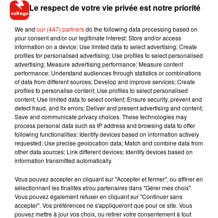
-
Itinéraire depuis la porte de Vincennes :⬨
Avenue de la
Le respect de votre vie privée est notre priorité
porte de Vincennes, Cours de Vincennes, avenue du Trône,
place de la
We and
our (447) partners
Nation, boulevard Voltaire, place de la
do the following data processing based on
your consent and/or our legitimate interest: Store and/or access
République (couloir bus chaussée nord).
information on a device; Use limited data to select advertising; Create
profiles for personalised advertising; Use profiles to select personalised
La dispersion est prévue place de la République vers 17
advertising; Measure advertising performance; Measure content
heures ce lundi.
performance; Understand audiences through statistics or combinations
of data from different sources; Develop and improve services; Create
profiles to personalise content; Use profiles to select personalised
content; Use limited data to select content; Ensure security, prevent and
detect fraud, and fix errors; Deliver and present advertising and content;
Musique
Save and communicate privacy choices. These technologies may
process personal data such as IP address and browsing data to offer
following functionalities: Identify devices based on information actively
requested; Use precise geolocation data; Match and combine data from
other data sources; Link different devices; Identify devices based on
RÜFÜS DU SOL annonce un nouvel
information transmitted automatically.
album après sa tournée mondiale
7 août 2026
Vous pouvez accepter en cliquant sur "Accepter et fermer", ou affiner en
sélectionnant les finalités et/ou partenaires dans "Gérer mes choix".
Vous pouvez également refuser en cliquant sur "Continuer sans
accepter". Vos préférences ne s'appliqueront que pour ce site. Vous
pouvez mettre à jour vos choix, ou retirer votre consentement à tout
Angèle et Amélie Lens dévoilent leur