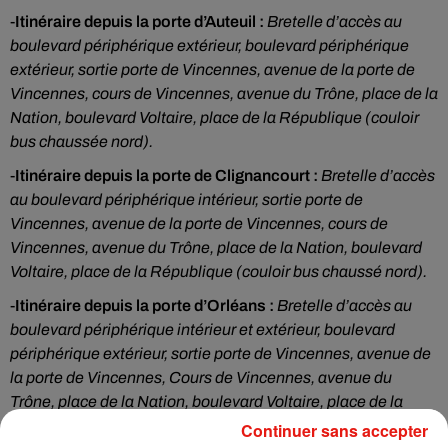
-
Itinéraire depuis la porte d’Auteuil :
Bretelle d’accès au
boulevard périphérique extérieur, boulevard périphérique
extérieur, sortie porte de Vincennes, avenue de la porte de
Vincennes, cours de Vincennes, avenue du Trône, place de la
Nation, boulevard Voltaire, place de la République (couloir
bus chaussée nord).
-
Itinéraire depuis la porte de Clignancourt :
Bretelle d’accès
au boulevard périphérique intérieur, sortie porte de
Vincennes, avenue de la porte de Vincennes, cours de
Vincennes, avenue du Trône, place de la Nation, boulevard
Voltaire, place de la République (couloir bus chaussé nord).
-
Itinéraire depuis la porte d’Orléans :
Bretelle d’accès au
boulevard périphérique intérieur et extérieur, boulevard
périphérique extérieur, sortie porte de Vincennes, avenue de
la porte de Vincennes, Cours de Vincennes, avenue du
Trône, place de la Nation, boulevard Voltaire, place de la
République (couloir bus chaussée nord).
Continuer sans accepter