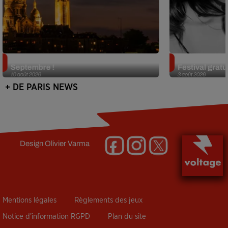
Le Festival de Montmartre revient en
Netflix lance
Septembre !
Festival gratui
10 août 2026
3 août 2026
+ DE PARIS NEWS
Design
Olivier Varma
Mentions légales
Règlements des jeux
Notice d’information RGPD
Plan du site