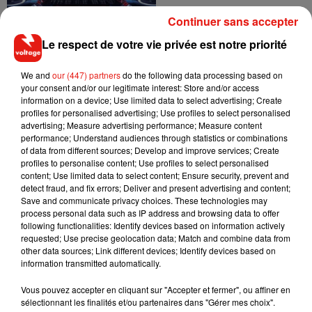
Continuer sans accepter
Le respect de votre vie privée est notre priorité
We and
our (447) partners
do the following data processing based on
your consent and/or our legitimate interest: Store and/or access
information on a device; Use limited data to select advertising; Create
Fred again : un
profiles for personalised advertising; Use profiles to select personalised
documentaire sur sa
advertising; Measure advertising performance; Measure content
tournée USB002
performance; Understand audiences through statistics or combinations
20 juillet 2026
of data from different sources; Develop and improve services; Create
profiles to personalise content; Use profiles to select personalised
content; Use limited data to select content; Ensure security, prevent and
detect fraud, and fix errors; Deliver and present advertising and content;
Save and communicate privacy choices. These technologies may
process personal data such as IP address and browsing data to offer
following functionalities: Identify devices based on information actively
requested; Use precise geolocation data; Match and combine data from
other data sources; Link different devices; Identify devices based on
information transmitted automatically.
2
3
4
5
6
7
8
Vous pouvez accepter en cliquant sur "Accepter et fermer", ou affiner en
sélectionnant les finalités et/ou partenaires dans "Gérer mes choix".
L'actu