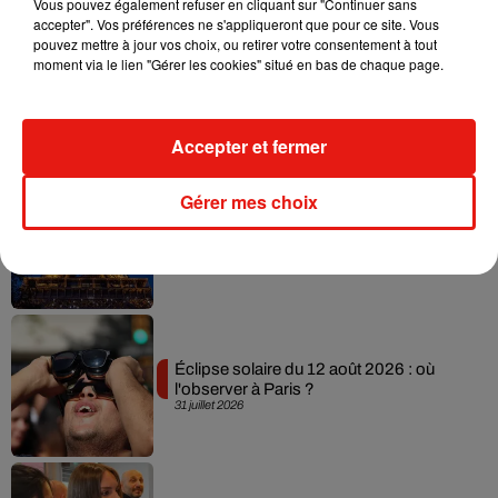
Vous pouvez également refuser en cliquant sur "Continuer sans
accepter". Vos préférences ne s'appliqueront que pour ce site. Vous
pouvez mettre à jour vos choix, ou retirer votre consentement à tout
moment via le lien "Gérer les cookies" situé en bas de chaque page.
Netflix lance un immense Book Festival
gratuit à Paris
3 août 2026
Accepter et fermer
Gérer mes choix
Des DJ sets au coucher du soleil sur la
Tour Eiffel !
3 août 2026
Éclipse solaire du 12 août 2026 : où
l'observer à Paris ?
31 juillet 2026