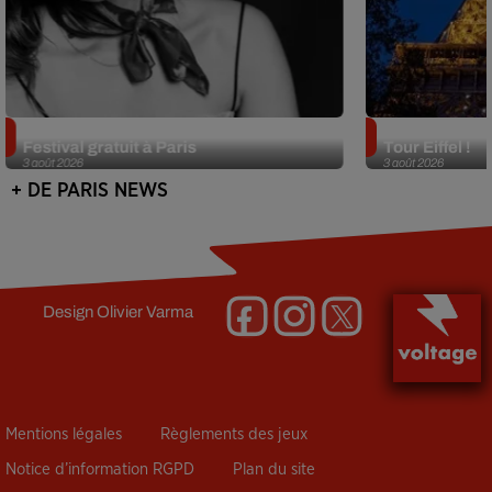
Netflix lance un immense Book
Des DJ sets au
Festival gratuit à Paris
Tour Eiffel !
3 août 2026
3 août 2026
+ DE PARIS NEWS
Design
Olivier Varma
Mentions légales
Règlements des jeux
Notice d’information RGPD
Plan du site