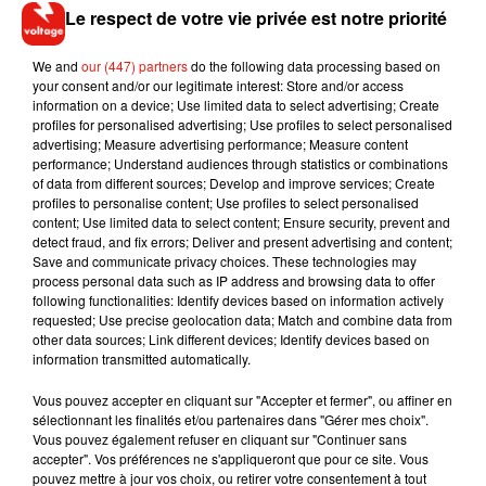
La météo en Ile-de-France ?
Le respect de votre vie privée est notre priorité
Un jeudi ensoleillé malgré quelques voiles, mais surtout très
très pollué, en marge d’une lente hausse du mercure après le
We and
our (447) partners
do the following data processing based on
gel matinal sur la région parisienne
your consent and/or our legitimate interest: Store and/or access
information on a device; Use limited data to select advertising; Create
profiles for personalised advertising; Use profiles to select personalised
Ecouter L'essentiel de l'actu 01/12/2016 12H
advertising; Measure advertising performance; Measure content
performance; Understand audiences through statistics or combinations
of data from different sources; Develop and improve services; Create
profiles to personalise content; Use profiles to select personalised
content; Use limited data to select content; Ensure security, prevent and
detect fraud, and fix errors; Deliver and present advertising and content;
Musique
Save and communicate privacy choices. These technologies may
process personal data such as IP address and browsing data to offer
following functionalities: Identify devices based on information actively
requested; Use precise geolocation data; Match and combine data from
other data sources; Link different devices; Identify devices based on
RÜFÜS DU SOL annonce un nouvel
information transmitted automatically.
album après sa tournée mondiale
7 août 2026
Vous pouvez accepter en cliquant sur "Accepter et fermer", ou affiner en
sélectionnant les finalités et/ou partenaires dans "Gérer mes choix".
Vous pouvez également refuser en cliquant sur "Continuer sans
accepter". Vos préférences ne s'appliqueront que pour ce site. Vous
pouvez mettre à jour vos choix, ou retirer votre consentement à tout
Angèle et Amélie Lens dévoilent leur