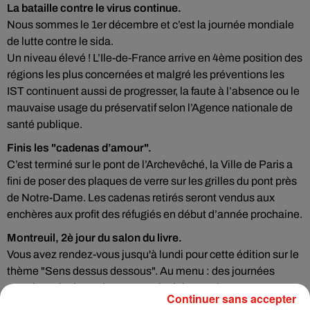
La bataille contre le virus continue.
Nous sommes le 1er décembre et c’est la journée mondiale
de lutte contre le sida.
Un niveau élevé ! L’Ile-de-France arrive en 4ème position des
régions les plus concernées et malgré les préventions les
IST continuent aussi de progresser, la faute à l’absence ou le
mauvaise usage du préservatif selon l’Agence nationale de
santé publique.
Finis les "cadenas d’amour".
C’est terminé sur le pont de l’Archevêché, la Ville de Paris a
fini de poser des plaques de verre sur les grilles du pont près
de Notre-Dame. Les cadenas retirés seront vendus aux
enchères aux profit des réfugiés en début d’année prochaine.
Montreuil, 2è jour du salon du livre.
Vous avez rendez-vous jusqu'à lundi pour cette édition sur le
thème "Sens dessus dessous". Au menu : des journées
gratuites ainsi que des auteurs invités sur place.
Continuer sans accepter