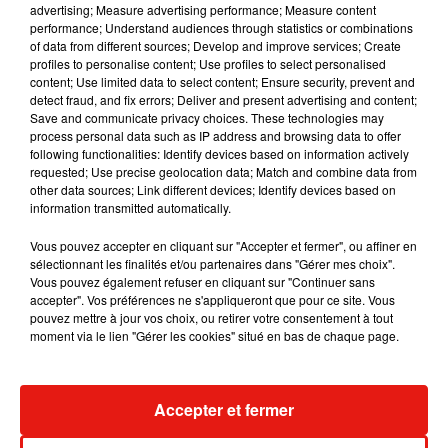
advertising; Measure advertising performance; Measure content
performance; Understand audiences through statistics or combinations
of data from different sources; Develop and improve services; Create
profiles to personalise content; Use profiles to select personalised
RÜFÜS DU SOL annonce un nouvel
content; Use limited data to select content; Ensure security, prevent and
album après sa tournée mondiale
detect fraud, and fix errors; Deliver and present advertising and content;
7 août 2026
Save and communicate privacy choices. These technologies may
process personal data such as IP address and browsing data to offer
following functionalities: Identify devices based on information actively
requested; Use precise geolocation data; Match and combine data from
other data sources; Link different devices; Identify devices based on
Angèle et Amélie Lens dévoilent leur
information transmitted automatically.
collaboration tant attendue
7 août 2026
Vous pouvez accepter en cliquant sur "Accepter et fermer", ou affiner en
sélectionnant les finalités et/ou partenaires dans "Gérer mes choix".
Vous pouvez également refuser en cliquant sur "Continuer sans
accepter". Vos préférences ne s'appliqueront que pour ce site. Vous
pouvez mettre à jour vos choix, ou retirer votre consentement à tout
Il y a 10 ans, DJ Snake changeait de
moment via le lien "Gérer les cookies" situé en bas de chaque page.
dimension avec son premier...
6 août 2026
Accepter et fermer