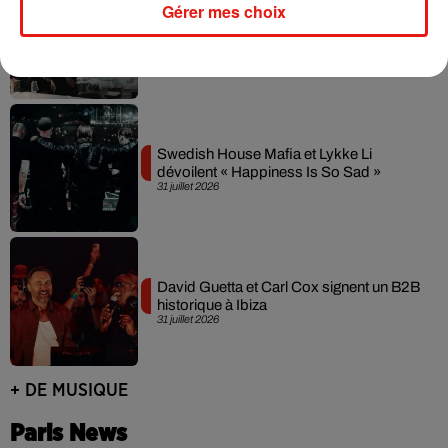
Gérer mes choix
Fred again.. et Latin Mafia dévoilent enfin
leur mixtape créée en...
3 août 2026
Swedish House Mafia et Lykke Li
dévoilent « Happiness Is So Sad »
31 juillet 2026
David Guetta et Carl Cox signent un B2B
historique à Ibiza
31 juillet 2026
+ DE MUSIQUE
Paris News