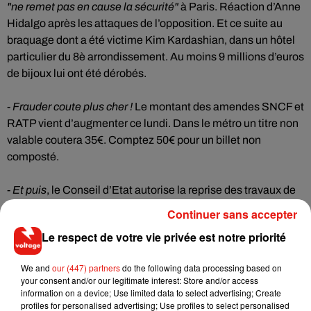
"ne remet pas en cause la sécurité"
à Paris. Réaction d’Anne
Hidalgo après les attaques de l’opposition. Et ce suite au
braquage dont a été victime Kim Kardashian, dans un hôtel
particulier du 8è arrondissement. Au moins 9 millions d’euros
de bijoux lui ont été dérobés.
-
Frauder coute plus cher !
Le montant des amendes SNCF et
RATP vient d’augmenter ce lundi. Dans le métro un titre non
valable coutera 35€. Comptez 50€ pour un billet non
composté.
-
Et puis
, le Conseil d’Etat autorise la reprise des travaux de
modernisation Porte d’Auteuil à Roland Garros. La
Continuer sans accepter
suspension du permis de construire du stade a été annulée
Le respect de votre vie privée est notre priorité
ce lundi.
We and
our (447) partners
do the following data processing based on
your consent and/or our legitimate interest: Store and/or access
information on a device; Use limited data to select advertising; Create
profiles for personalised advertising; Use profiles to select personalised
Musique