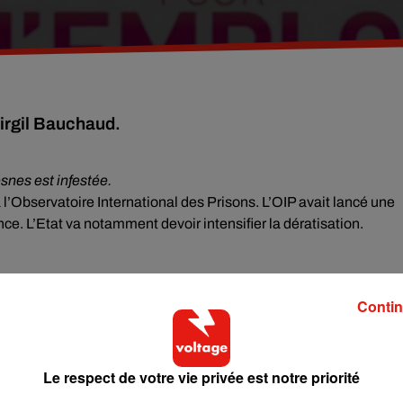
Virgil Bauchaud.
snes est infestée.
 l’Observatoire International des Prisons. L’OIP avait lancé une
e. L’Etat va notamment devoir intensifier la dératisation.
an pour lutter contre la surpopulation carcérale. Au total, 33
Contin
ires devraient voir le jour en Seine-st-Denis, dans le Val-de-Marn
Le respect de votre vie privée est notre priorité
 après-midi dans un restaurant du Blanc-Mesnil. Un tireur