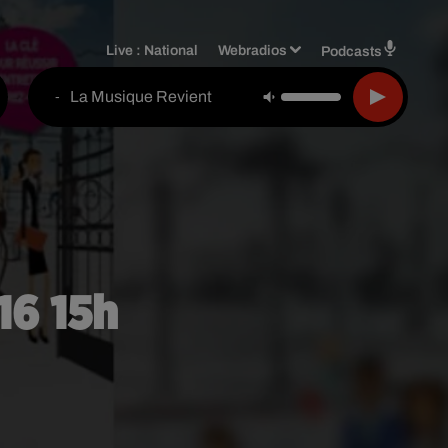
Live :
National
Webradios
Podcasts
La Musique Revient
-
16 15h