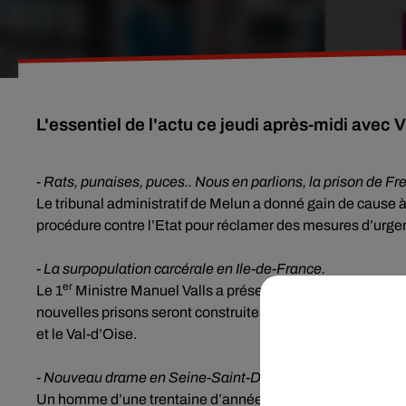
L'essentiel de l'actu ce jeudi après-midi avec 
-
Rats, punaises, puces.. Nous en parlions, la prison de Fre
Le tribunal administratif de Melun a donné gain de cause à
procédure contre l’Etat pour réclamer des mesures d’urgenc
-
La surpopulation carcérale en Ile-de-France.
er
Le 1
Ministre Manuel Valls a présenté ce jeudi matin un pl
nouvelles prisons seront construites. Trois projets priorita
et le Val-d’Oise.
-
Nouveau drame en Seine-Saint-Denis.
Un homme d’une trentaine d’années a été exécuté mercredi