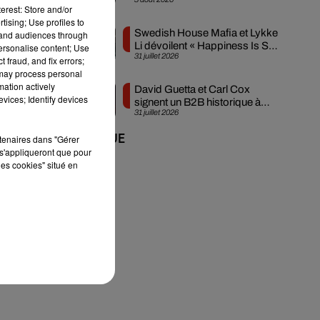
créée en...
erest: Store and/or
tising; Use profiles to
Swedish House Mafia et Lykke
tand audiences through
Li dévoilent « Happiness Is So
personalise content; Use
31 juillet 2026
Sad »
 fraud, and fix errors;
 may process personal
mation actively
David Guetta et Carl Cox
vices; Identify devices
signent un B2B historique à
31 juillet 2026
n-
Ibiza
rtenaires dans "Gérer
+ DE MUSIQUE
s'appliqueront que pour
les cookies" situé en
e