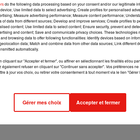
ers
do the following data processing based on your consent and/or our legitimate int
 victime et prendre la fuite. Une enquête a été ouverte.
device; Use limited data to select advertising; Create profiles for personalised adver
vertising; Measure advertising performance; Measure content performance; Unders
PDG de l’enseigne Gifi a été victime mercredi soir d’un vol en
ns of data from different sources; Develop and improve services; Create profiles to 
alised content; Use limited data to select content; Ensure security, prevent and detect
mé : 100.000€ !
ertising and content; Save and communicate privacy choices. These technologies
and browsing data to offer following functionalities: Identify devices based on infor
eolocation data; Match and combine data from other data sources; Link different de
nsmitted automatically.
amarades de son fils pour ‘’harcèlement moral’’. A St-Germain-e
ces a tenté de mettre fin à ses jours vendredi dernier.
cliquant sur "Accepter et fermer", ou affiner en sélectionnant les finalités et/ou pa
 également refuser en cliquant sur "Continuer sans accepter". Vos préférences ne 
tre à jour vos choix, ou retirer votre consentement à tout moment via le lien "Gérer 
y mais aussi Orly et Le Bourget !
La cause ? Un exercice militaire aérien de l’OTAN prévu de longu
vait été prévu sur cette plage horaire.
Gérer mes choix
Accepter et fermer
pour deux jours place de la Concorde. Rendez-vous jusqu’à 18H