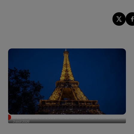
Des DJ sets au coucher du soleil sur la Tour Eiffel !
3 août 2026