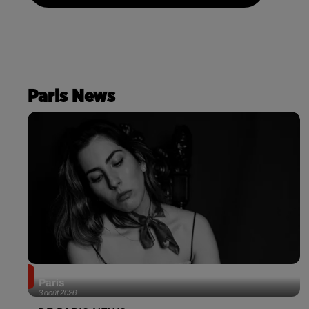
Paris News
Netflix lance un immense Book Festival gratuit à
Paris
3 août 2026