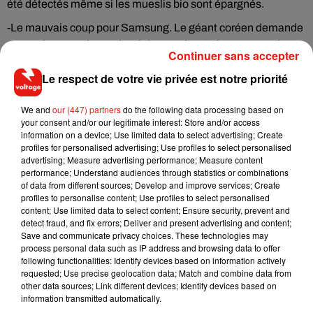
été détectés même si les mueslis bio sont épargnés.
-Le mauvais coup pour Samsung. Le géant coréen demande
aux opérateurs de ne plus échanger les Galaxy Note 7 dont
Continuer sans accepter
les batteries s’enflamment. Le constructeur appel aussi les
Le respect de votre vie privée est notre priorité
usagers à la prudence et les invitent même à ne plus allumer
leur téléphone !!
We and
our (447) partners
do the following data processing based on
-Un mot de football avec la nouvelle victoire des bleus dans
your consent and/or our legitimate interest: Store and/or access
information on a device; Use limited data to select advertising; Create
leur campagne de qualification au mondial 2018. Succès 1-0
profiles for personalised advertising; Use profiles to select personalised
aux Pays Bas. La France est en tête de son groupe avec la
advertising; Measure advertising performance; Measure content
Suède, qu’elle affrontera le 11 novembre prochain à St Denis
performance; Understand audiences through statistics or combinations
of data from different sources; Develop and improve services; Create
au Stade de France.
profiles to personalise content; Use profiles to select personalised
content; Use limited data to select content; Ensure security, prevent and
Ecouter L'essentiel de l'actu 11/10/2016 9h
detect fraud, and fix errors; Deliver and present advertising and content;
Save and communicate privacy choices. These technologies may
process personal data such as IP address and browsing data to offer
following functionalities: Identify devices based on information actively
requested; Use precise geolocation data; Match and combine data from
other data sources; Link different devices; Identify devices based on
information transmitted automatically.
Musique