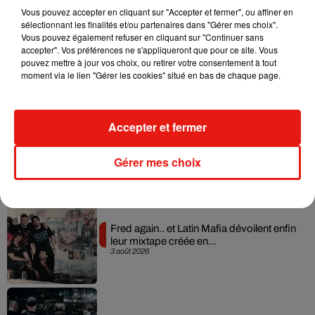
Vous pouvez accepter en cliquant sur "Accepter et fermer", ou affiner en
sélectionnant les finalités et/ou partenaires dans "Gérer mes choix".
Vous pouvez également refuser en cliquant sur "Continuer sans
Angèle et Amélie Lens dévoilent leur
accepter". Vos préférences ne s'appliqueront que pour ce site. Vous
collaboration tant attendue
pouvez mettre à jour vos choix, ou retirer votre consentement à tout
7 août 2026
moment via le lien "Gérer les cookies" situé en bas de chaque page.
Accepter et fermer
Il y a 10 ans, DJ Snake changeait de
dimension avec son premier...
6 août 2026
Gérer mes choix
Fred again.. et Latin Mafia dévoilent enfin
leur mixtape créée en...
3 août 2026