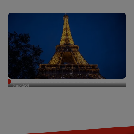
Des DJ sets au coucher du soleil sur la Tour Eiffel !
3 août 2026