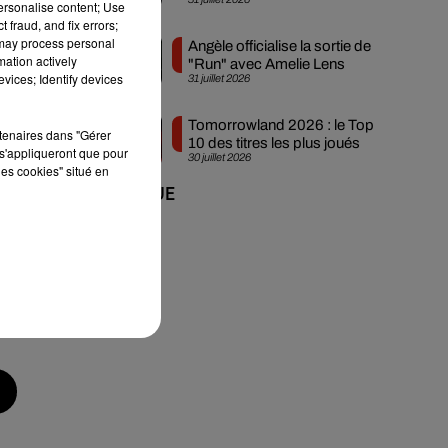
Ibiza
personalise content; Use
 fraud, and fix errors;
 may process personal
Angèle officialise la sortie de
mation actively
"Run" avec Amelie Lens
vices; Identify devices
31 juillet 2026
Tomorrowland 2026 : le Top
rtenaires dans "Gérer
10 des titres les plus joués
s'appliqueront que pour
30 juillet 2026
les cookies" situé en
+ DE MUSIQUE
e