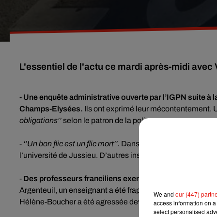
L'essentiel de l'actu ce mardi après-midi avec
-
Une enquête administrative ouverte par l’IGPN suite à la
Champs-Elysées.
Ils ont exprimé leur mécontentement. 
obligations’’
selon le patron de la police.
- ‘’Un bon flic est un flic mort’’.
Dans ce contexte,
un nouvea
l’université de Jussieu. D’autres inscriptions avaient déjà
-
Des professeurs franciliens exercent leur droit de retra
Argenteuil, un enseignant a été frappé par deux jeunes de
We and
our (447) partn
Hélène-Boucher a été agressée devant l’établissement.
access information on a 
select personalised ad