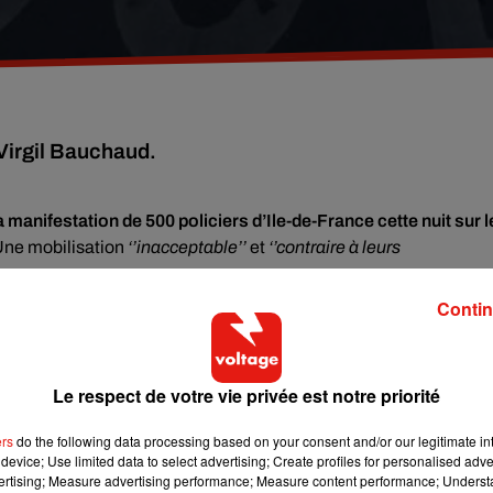
 Virgil Bauchaud.
 manifestation de 500 policiers d’Ile-de-France cette nuit sur l
Une mobilisation
‘’inacceptable’’
et
‘’contraire à leurs
Contin
u tag anti-police a été découvert ce lundi soir à Paris
, à
 été découvertes la semaine dernière à Tolbiac.
Le respect de votre vie privée est notre priorité
it après deux agressions ce lundi en Ile-de-France.
A
vant ses élèves de CE2. A Tremblay, la proviseure du lycée
ers
do the following data processing based on your consent and/or our legitimate int
device; Use limited data to select advertising; Create profiles for personalised adver
vertising; Measure advertising performance; Measure content performance; Unders