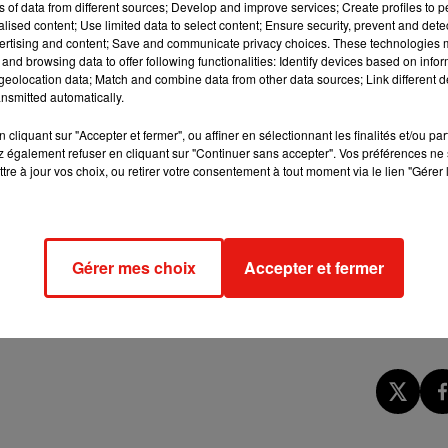
ns of data from different sources; Develop and improve services; Create profiles to 
ondamnée à 100.000€ de dommages et intérêts.
Et ce pour avoir
alised content; Use limited data to select content; Ensure security, prevent and detect
et un pied cassé d’une agent immobilier.
ertising and content; Save and communicate privacy choices. These technologies
and browsing data to offer following functionalities: Identify devices based on infor
eolocation data; Match and combine data from other data sources; Link different de
ns en possession d’une arme factice a fait irruption dans une
nsmitted automatically.
 demandé à voir le directeur puis a été interpellé.
cliquant sur "Accepter et fermer", ou affiner en sélectionnant les finalités et/ou pa
 également refuser en cliquant sur "Continuer sans accepter". Vos préférences ne 
e placement en détention provisoire pour un chauffeur de bus de
tre à jour vos choix, ou retirer votre consentement à tout moment via le lien "Gérer 
mortellement renversé un homme samedi soir à Pantin.
geron (91) et les Champs-Elysées.
Le parcours du Tour de Franc
er
rès de Paris. Départ le 1
juillet en Allemagne, à Düsseldorf.
Gérer mes choix
Accepter et fermer