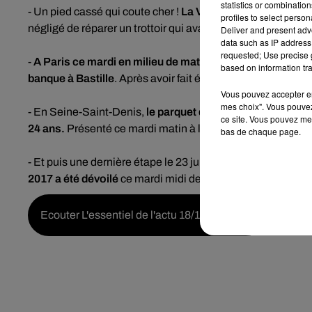
statistics or combinatio
- Un pied cassé qui coute cher !
La Ville de Paris a été c
profiles to select person
négligé de réparer un trottoir qui avait provoqué la chute 
Deliver and present adv
data such as IP address 
requested; Use precise g
-
A Paris ce mardi en milieu de matinée un homme de 37 a
based on information tra
banque à Bastille
. Après avoir fait évacuer les clients, il a
Vous pouvez accepter en 
mes choix". Vous pouvez
- En Seine-Saint-Denis,
le parquet de Bobigny a requis l
ce site. Vous pouvez met
24 ans.
Présenté ce mardi matin à la justice après avoir 
bas de chaque page.
- Et puis une dernière étape le 23 juillet 2017 entre Mont
2017 a été dévoilé
ce mardi midi depuis le Palais des Cong
Ecouter L'essentiel de l'actu 18/10/2016 15h