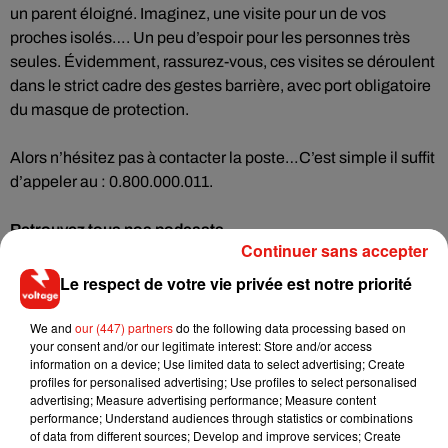
un parent éloigné. Imaginez, une visite pour un de vos
proches isolés…. Un peu d’espoir pour les personnes très
seules. Évidemment, rassurez-vous, ces visites se déroulent
dans le strict cadre des gestes barrière, avec port obligatoire
du masque de protection.
Alors n’hésitez pas à contacter la poste…C’est simple il suffit
d’appeler au : 0.800.000.011.
Retrouvez tous nos podcasts
Continuer sans accepter
Le respect de votre vie privée est notre priorité
Musique
We and
our (447) partners
do the following data processing based on
your consent and/or our legitimate interest: Store and/or access
information on a device; Use limited data to select advertising; Create
profiles for personalised advertising; Use profiles to select personalised
advertising; Measure advertising performance; Measure content
Il y a 10 ans, DJ Snake changeait de
performance; Understand audiences through statistics or combinations
dimension avec son premier...
6 août 2026
of data from different sources; Develop and improve services; Create