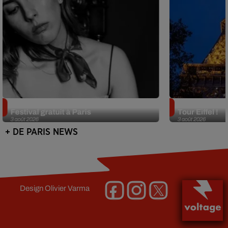
Netflix lance un immense Book
Des DJ sets au
Festival gratuit à Paris
Tour Eiffel !
3 août 2026
3 août 2026
+ DE PARIS NEWS
Design
Olivier Varma