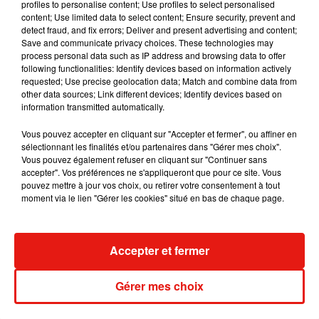
profiles to personalise content; Use profiles to select personalised
content; Use limited data to select content; Ensure security, prevent and
detect fraud, and fix errors; Deliver and present advertising and content;
Save and communicate privacy choices. These technologies may
process personal data such as IP address and browsing data to offer
Fred again.. et Latin Mafia dévoilent enfin
following functionalities: Identify devices based on information actively
leur mixtape créée en...
requested; Use precise geolocation data; Match and combine data from
3 août 2026
other data sources; Link different devices; Identify devices based on
information transmitted automatically.
Vous pouvez accepter en cliquant sur "Accepter et fermer", ou affiner en
sélectionnant les finalités et/ou partenaires dans "Gérer mes choix".
Swedish House Mafia et Lykke Li
Vous pouvez également refuser en cliquant sur "Continuer sans
dévoilent « Happiness Is So Sad »
accepter". Vos préférences ne s'appliqueront que pour ce site. Vous
31 juillet 2026
pouvez mettre à jour vos choix, ou retirer votre consentement à tout
moment via le lien "Gérer les cookies" situé en bas de chaque page.
Accepter et fermer
David Guetta et Carl Cox signent un B2B
historique à Ibiza
31 juillet 2026
Gérer mes choix