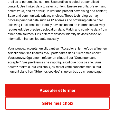
profiles to personalise content; Use profiles to select personalised
content; Use limited data to select content; Ensure security, prevent and
detect fraud, and fix errors; Deliver and present advertising and content;
Save and communicate privacy choices. These technologies may
process personal data such as IP address and browsing data to offer
Angèle et Amélie Lens dévoilent leur
following functionalities: Identify devices based on information actively
collaboration tant attendue
requested; Use precise geolocation data; Match and combine data from
7 août 2026
other data sources; Link different devices; Identify devices based on
information transmitted automatically.
Vous pouvez accepter en cliquant sur "Accepter et fermer", ou affiner en
sélectionnant les finalités et/ou partenaires dans "Gérer mes choix".
Il y a 10 ans, DJ Snake changeait de
Vous pouvez également refuser en cliquant sur "Continuer sans
dimension avec son premier...
accepter". Vos préférences ne s'appliqueront que pour ce site. Vous
6 août 2026
pouvez mettre à jour vos choix, ou retirer votre consentement à tout
moment via le lien "Gérer les cookies" situé en bas de chaque page.
Accepter et fermer
Fred again.. et Latin Mafia dévoilent enfin
leur mixtape créée en...
3 août 2026
Gérer mes choix