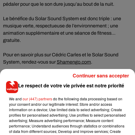
pédaler pour que le son dure jusqu’au bout de la nuit.
Le bénéfice du Solar Sound System est donc triple : une
musique verte, respectueuse de l’environnement ; une
animation supplémentaire et une séance de fitness…
gratuite.
Pour en savoir plus sur Cédric Carles et le Solar Sound
System, rendez-vous sur
Shamengo.com
.
Continuer sans accepter
Le respect de votre vie privée est notre priorité
Musique
We and
our (447) partners
do the following data processing based on
your consent and/or our legitimate interest: Store and/or access
information on a device; Use limited data to select advertising; Create
profiles for personalised advertising; Use profiles to select personalised
advertising; Measure advertising performance; Measure content
RÜFÜS DU SOL annonce un nouvel
performance; Understand audiences through statistics or combinations
album après sa tournée mondiale
7 août 2026
of data from different sources; Develop and improve services; Create