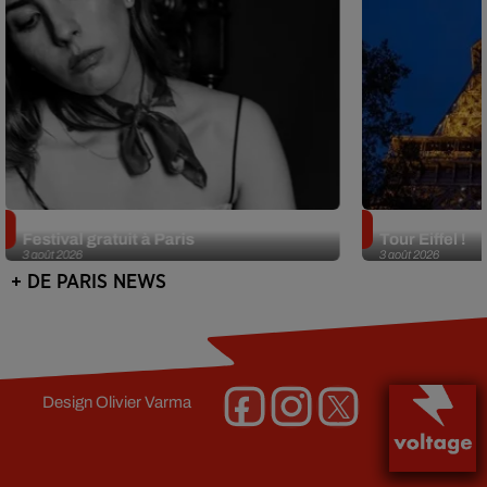
Netflix lance un immense Book
Des DJ sets au
Festival gratuit à Paris
Tour Eiffel !
3 août 2026
3 août 2026
+ DE PARIS NEWS
Design
Olivier Varma