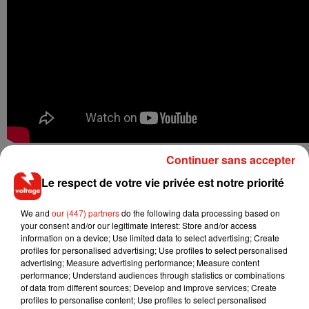
Continuer sans accepter
Le respect de votre vie privée est notre priorité
Musique
We and
our (447) partners
do the following data processing based on
your consent and/or our legitimate interest: Store and/or access
information on a device; Use limited data to select advertising; Create
profiles for personalised advertising; Use profiles to select personalised
RÜFÜS DU SOL annonce un nouvel
advertising; Measure advertising performance; Measure content
album après sa tournée mondiale
7 août 2026
performance; Understand audiences through statistics or combinations
of data from different sources; Develop and improve services; Create
profiles to personalise content; Use profiles to select personalised