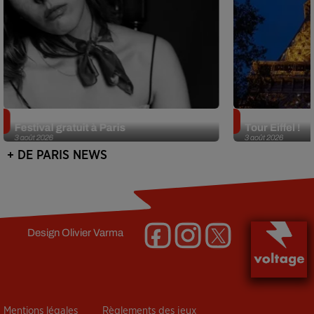
Netflix lance un immense Book
Des DJ sets au
Festival gratuit à Paris
Tour Eiffel !
3 août 2026
3 août 2026
+ DE PARIS NEWS
Design
Olivier Varma
Mentions légales
Règlements des jeux