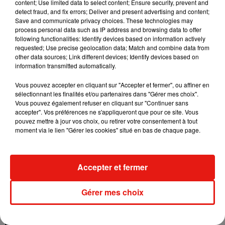
content; Use limited data to select content; Ensure security, prevent and
detect fraud, and fix errors; Deliver and present advertising and content;
Save and communicate privacy choices. These technologies may
Angèle et Amélie Lens dévoilent leur
process personal data such as IP address and browsing data to offer
collaboration tant attendue
following functionalities: Identify devices based on information actively
7 août 2026
requested; Use precise geolocation data; Match and combine data from
other data sources; Link different devices; Identify devices based on
information transmitted automatically.
Vous pouvez accepter en cliquant sur "Accepter et fermer", ou affiner en
Il y a 10 ans, DJ Snake changeait de
sélectionnant les finalités et/ou partenaires dans "Gérer mes choix".
dimension avec son premier...
Vous pouvez également refuser en cliquant sur "Continuer sans
6 août 2026
accepter". Vos préférences ne s'appliqueront que pour ce site. Vous
pouvez mettre à jour vos choix, ou retirer votre consentement à tout
moment via le lien "Gérer les cookies" situé en bas de chaque page.
Fred again.. et Latin Mafia dévoilent enfin
Accepter et fermer
leur mixtape créée en...
3 août 2026
Gérer mes choix
Swedish House Mafia et Lykke Li