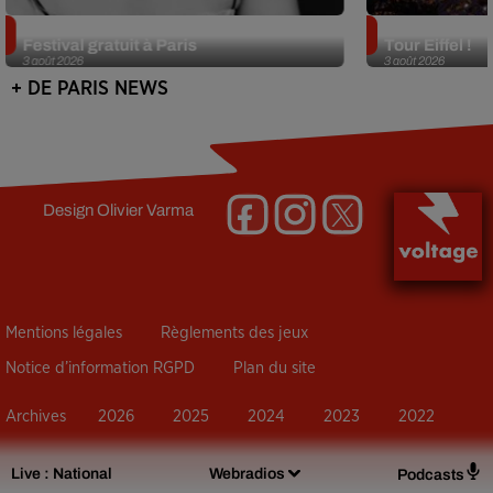
Netflix lance un immense Book
Des DJ sets au
Festival gratuit à Paris
Tour Eiffel !
3 août 2026
3 août 2026
+ DE PARIS NEWS
Design
Olivier Varma
Mentions légales
Règlements des jeux
Notice d’information RGPD
Plan du site
Archives
2026
2025
2024
2023
2022
Live :
National
Webradios
Podcasts