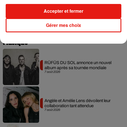
Elle était néanmoins très vite revenue sur cette annonce en
promettant de sortir de nouveaux titres. On lui souhaite tout
Accepter et fermer
le bonheur du monde !
Gérer mes choix
Musique
RÜFÜS DU SOL annonce un nouvel
album après sa tournée mondiale
7 août 2026
Angèle et Amélie Lens dévoilent leur
collaboration tant attendue
7 août 2026