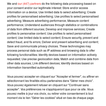
We and
our (447) partners
do the following data processing based on
your consent and/or our legitimate interest: Store and/or access
information on a device; Use limited data to select advertising; Create
profiles for personalised advertising; Use profiles to select personalised
advertising; Measure advertising performance; Measure content
performance; Understand audiences through statistics or combinations
of data from different sources; Develop and improve services; Create
profiles to personalise content; Use profiles to select personalised
content; Use limited data to select content; Ensure security, prevent and
detect fraud, and fix errors; Deliver and present advertising and content;
Voir cette publication sur Instagram
Save and communicate privacy choices. These technologies may
process personal data such as IP address and browsing data to offer
#Preggers �x:
following functionalities: Identify devices based on information actively
requested; Use precise geolocation data; Match and combine data from
Une publication partagée par
Barbie
(@nickiminaj) le
20 Juil. 2020 à 7 :21 PDT
other data sources; Link different devices; Identify devices based on
information transmitted automatically.
Pour rappel, Nicki Minaj,
née le
8
décembre
1982
à
Port-
Vous pouvez accepter en cliquant sur "Accepter et fermer", ou affiner en
d'Espagne
(
Trinité-et-Tobago
),
s'est mariée en octobre 2019
sélectionnant les finalités et/ou partenaires dans "Gérer mes choix".
à un responsable de l’industrie musicale américaine,
Vous pouvez également refuser en cliquant sur "Continuer sans
accepter". Vos préférences ne s'appliqueront que pour ce site. Vous
Kenneth Petty. C'est en septembre dernier que la jeune
pouvez mettre à jour vos choix, ou retirer votre consentement à tout
femme avait surpris ses fans en annonçant qu’elle prenait sa
moment via le lien "Gérer les cookies" situé en bas de chaque page.
retraite pour se concentrer sur sa vie personnelle et familiale.