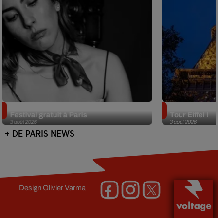
Netflix lance un immense Book
Des DJ sets au
Festival gratuit à Paris
Tour Eiffel !
3 août 2026
3 août 2026
+ DE PARIS NEWS
Design
Olivier Varma