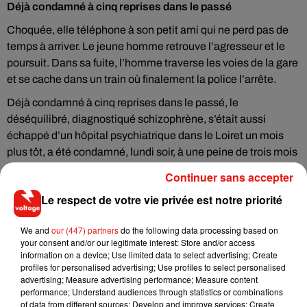
Déjà condamné à cinq reprises dans le passé
Choquée, elle téléphone à son petit ami qui ne perd pas de
temps à arriver. Le jeune homme retrouve l’agresseur et le
poursuit. Dans sa fuite, l’homme traverse les voies de la gare
et se cache dans un train où finalement la police l’arrête.
Déjà condamné à cinq reprises dans le passé, le
déséquilibré, diagnostiqué schizophrène, s’était aussi
échappé d’un hôpital psychiatrique dans le Loiret un mois
plus tôt, a été condamné, lundi soir, à une peine de trois mois
de prison ferme agression sexuelle.
Continuer sans accepter
Le respect de votre vie privée est notre priorité
We and
our (447) partners
do the following data processing based on
Musique
your consent and/or our legitimate interest: Store and/or access
information on a device; Use limited data to select advertising; Create
profiles for personalised advertising; Use profiles to select personalised
advertising; Measure advertising performance; Measure content
Il y a 10 ans, DJ Snake changeait de
performance; Understand audiences through statistics or combinations
dimension avec son premier...
of data from different sources; Develop and improve services; Create