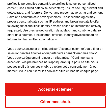
6 août 2026
profiles to personalise content; Use profiles to select personalised
content; Use limited data to select content; Ensure security, prevent and
detect fraud, and fix errors; Deliver and present advertising and content;
Save and communicate privacy choices. These technologies may
process personal data such as IP address and browsing data to offer
Fred again.. et Latin Mafia dévoilent enfin
following functionalities: Identify devices based on information actively
leur mixtape créée en...
requested; Use precise geolocation data; Match and combine data from
3 août 2026
other data sources; Link different devices; Identify devices based on
information transmitted automatically.
Vous pouvez accepter en cliquant sur "Accepter et fermer", ou affiner en
sélectionnant les finalités et/ou partenaires dans "Gérer mes choix".
Vous pouvez également refuser en cliquant sur "Continuer sans
Swedish House Mafia et Lykke Li
accepter". Vos préférences ne s'appliqueront que pour ce site. Vous
dévoilent « Happiness Is So Sad »
pouvez mettre à jour vos choix, ou retirer votre consentement à tout
31 juillet 2026
moment via le lien "Gérer les cookies" situé en bas de chaque page.
Accepter et fermer
David Guetta et Carl Cox signent un B2B
historique à Ibiza
31 juillet 2026
Gérer mes choix