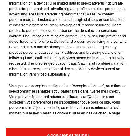
information on a device; Use limited data to select advertising; Create
profiles for personalised advertising; Use profiles to select personalised
advertising; Measure advertising performance; Measure content
performance; Understand audiences through statistics or combinations
Musique
of data from different sources; Develop and improve services; Create
profiles to personalise content; Use profiles to select personalised
content; Use limited data to select content; Ensure security, prevent and
detect fraud, and fix errors; Deliver and present advertising and content;
RÜFÜS DU SOL annonce un nouvel
Save and communicate privacy choices. These technologies may
album après sa tournée mondiale
process personal data such as IP address and browsing data to offer
7 août 2026
following functionalities: Identify devices based on information actively
requested; Use precise geolocation data; Match and combine data from
other data sources; Link different devices; Identify devices based on
information transmitted automatically.
Angèle et Amélie Lens dévoilent leur
Vous pouvez accepter en cliquant sur "Accepter et fermer", ou affiner en
collaboration tant attendue
sélectionnant les finalités et/ou partenaires dans "Gérer mes choix".
7 août 2026
Vous pouvez également refuser en cliquant sur "Continuer sans
accepter". Vos préférences ne s'appliqueront que pour ce site. Vous
pouvez mettre à jour vos choix, ou retirer votre consentement à tout
moment via le lien "Gérer les cookies" situé en bas de chaque page.
Il y a 10 ans, DJ Snake changeait de
dimension avec son premier...
6 août 2026
Accepter et fermer