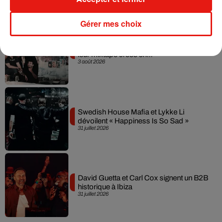
Gérer mes choix
Fred again.. et Latin Mafia dévoilent enfin
leur mixtape créée en...
3 août 2026
Swedish House Mafia et Lykke Li
dévoilent « Happiness Is So Sad »
31 juillet 2026
David Guetta et Carl Cox signent un B2B
historique à Ibiza
31 juillet 2026