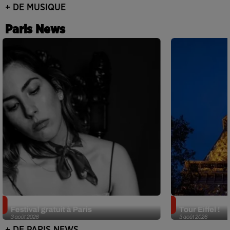
+ DE MUSIQUE
Paris News
Netflix lance un immense Book
Des DJ sets au
Festival gratuit à Paris
Tour Eiffel !
3 août 2026
3 août 2026
+ DE PARIS NEWS