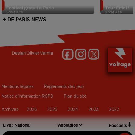
Netflix lance un immense Book
Des DJ sets au
Festival gratuit à Paris
Tour Eiffel !
3 août 2026
3 août 2026
+ DE PARIS NEWS
Design
Olivier Varma
Mentions légales
Règlements des jeux
Notice d’information RGPD
Plan du site
Archives
2026
2025
2024
2023
2022
Live :
National
Webradios
Podcasts