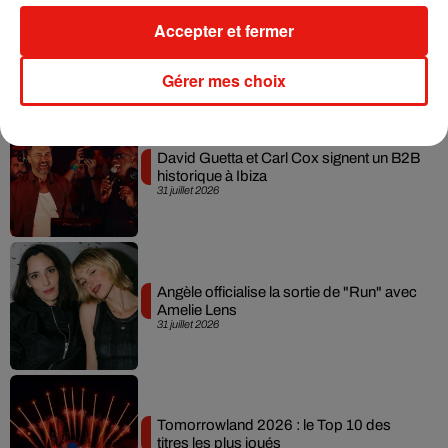
Swedish House Mafia et Lykke Li
Accepter et fermer
dévoilent « Happiness Is So Sad »
31 juillet 2026
Gérer mes choix
David Guetta et Carl Cox signent un B2B
historique à Ibiza
31 juillet 2026
Angèle officialise la sortie de "Run" avec
Amelie Lens
31 juillet 2026
Tomorrowland 2026 : le Top 10 des
titres les plus joués