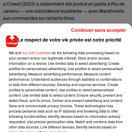
a Crowd
(2023) a notamment été produit en partie à Rio de
Janeiro — une coïncidence troublante — avec Marshmello
aux commandes sur certains titres.
Un univers visuel inimitable
Continuer sans accepter
Au-delà de la musique, Oliver Tree avait bâti un empire sur
Le respect de votre vie privée est notre priorité
son personnage : la coupe en bol, les tenues flashy années
80 et une persona en ligne mêlant humour et absurde lui
We and
our (447) partners
do the following data processing based on
your consent and/or our legitimate interest: Store and/or access
avaient valu une communauté de fans fanatiques. Près de 20
information on a device; Use limited data to select advertising; Create
millions d'abonnés sur les réseaux sociaux témoignent d'un
profiles for personalised advertising; Use profiles to select personalised
phénomène générationnel qui allait bien au-delà du simple
advertising; Measure advertising performance; Measure content
performance; Understand audiences through statistics or combinations
artiste pop. Il était encore sur scène au
festival Coachella
en
of data from different sources; Develop and improve services; Create
avril 2026, aux côtés de Subtronics.
profiles to personalise content; Use profiles to select personalised
content; Use limited data to select content; Ensure security, prevent and
Le monde de la musique électronique perd l'un de ses alliés
detect fraud, and fix errors; Deliver and present advertising and content;
les plus créatifs. Oliver Tree laisse derrière lui quatre albums
Save and communicate privacy choices. These technologies may
process personal data such as IP address and browsing data to offer
et une identité artistique comme on en voit rarement.
following functionalities: Identify devices based on information actively
requested; Use precise geolocation data; Match and combine data from
other data sources; Link different devices; Identify devices based on