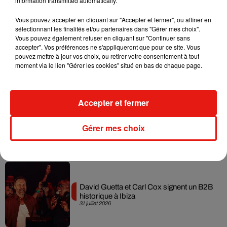
information transmitted automatically.
Musique
Vous pouvez accepter en cliquant sur "Accepter et fermer", ou affiner en
sélectionnant les finalités et/ou partenaires dans "Gérer mes choix".
Vous pouvez également refuser en cliquant sur "Continuer sans
accepter". Vos préférences ne s'appliqueront que pour ce site. Vous
Fred again.. et Latin Mafia dévoilent enfin
pouvez mettre à jour vos choix, ou retirer votre consentement à tout
leur mixtape créée en...
moment via le lien "Gérer les cookies" situé en bas de chaque page.
3 août 2026
Accepter et fermer
Swedish House Mafia et Lykke Li
Gérer mes choix
dévoilent « Happiness Is So Sad »
31 juillet 2026
David Guetta et Carl Cox signent un B2B
historique à Ibiza
31 juillet 2026