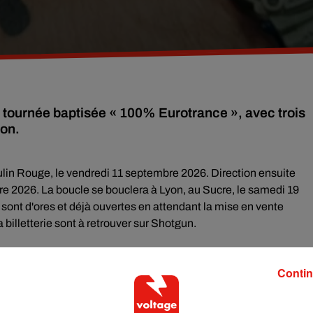
tournée baptisée « 100% Eurotrance », avec trois
yon.
ulin Rouge, le vendredi 11 septembre 2026. Direction ensuite
re 2026. La boucle se bouclera à Lyon, au Sucre, le samedi 19
sont d'ores et déjà ouvertes en attendant la mise en vente
a billetterie sont à retrouver sur Shotgun.
pillée Y2K, un show visuel 3D totalement inédit et un light
Contin
irée 2much, officiera en tant que MC officiel sur l'ensemble de la
ns que leur identité ne soit encore dévoilée.