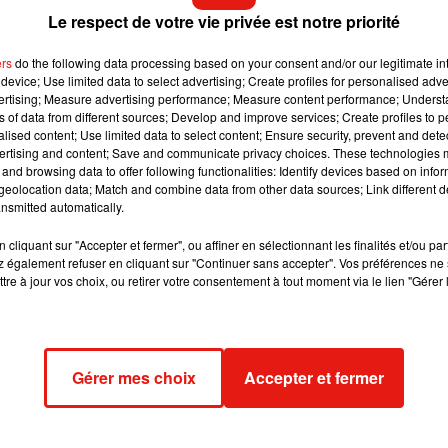
Le respect de votre vie privée est notre priorité
 dance, entre hits des années 90 et 2000 revisités et productions
es preuves lors de ses précédents passages, notamment à Solida
ers
do the following data processing based on your consent and/or our legitimate int
ngchamp.
device; Use limited data to select advertising; Create profiles for personalised adver
vertising; Measure advertising performance; Measure content performance; Unders
ns of data from different sources; Develop and improve services; Create profiles to 
alised content; Use limited data to select content; Ensure security, prevent and detect
gure incontournable de la scène eurotrance française. Il doit sa
ertising and content; Save and communicate privacy choices. These technologies
les dancefloors, à l'image de « Pow! », « Locomotiva » ou plus
and browsing data to offer following functionalities: Identify devices based on infor
ies envoûtantes et bangers hard dance ultra calibrés, puise
eolocation data; Match and combine data from other data sources; Link different de
nsmitted automatically.
rtiste aime jouer sur les contrastes : passages planants suivis d
cliquant sur "Accepter et fermer", ou affiner en sélectionnant les finalités et/ou pa
 également refuser en cliquant sur "Continuer sans accepter". Vos préférences ne 
 qui lui permet aujourd'hui d'arpenter les scènes électroniques 
tre à jour vos choix, ou retirer votre consentement à tout moment via le lien "Gérer 
ls.
 l'eurodance connaissent un vrai regain d'intérêt en France, por
Gérer mes choix
Accepter et fermer
 nostalgie des années 2000. Panteros666 en est aujourd'hui l'u
biter productions originales et classiques revisités sans jamais