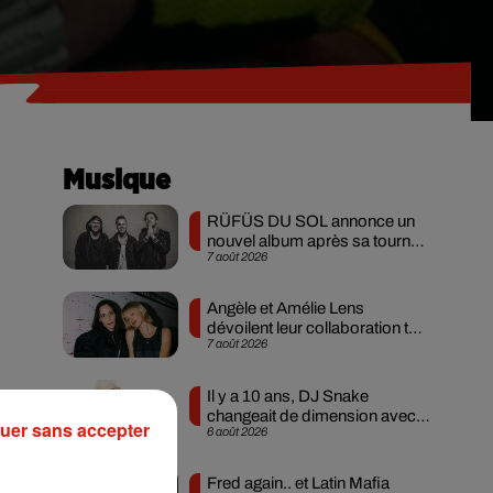
Musique
RÜFÜS DU SOL annonce un
nouvel album après sa tournée
7 août 2026
mondiale
Angèle et Amélie Lens
dévoilent leur collaboration tant
7 août 2026
attendue
Il y a 10 ans, DJ Snake
changeait de dimension avec
uer sans accepter
6 août 2026
son premier...
Fred again.. et Latin Mafia