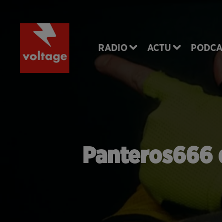
RADIO
ACTU
PODCA
Panteros666 