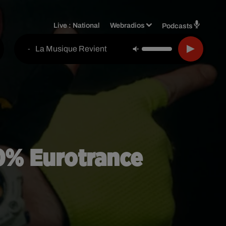
Live :
National
Webradios
Podcasts
La Musique Revient
-
0% Eurotrance