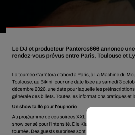
Le DJ et producteur Panteros666 annonce une 
rendez-vous prévus entre Paris, Toulouse et L
La tournée s'arrêtera d'abord à Paris, à La Machine du Mo
Toulouse, au Bikini, pour une date fixée au samedi 3 octob
décembre 2026, une date pour laquelle les préinscriptions 
générale des billets. Toutes les informations pratiques et l
Un show taillé pour l'euphorie
Au programme de ces soirées XXL : une scénographie estam
show pensé pour l'intensité. Die Klar, co-fondateur de la so
tournée. Des guests surprises sont également annoncés, sa