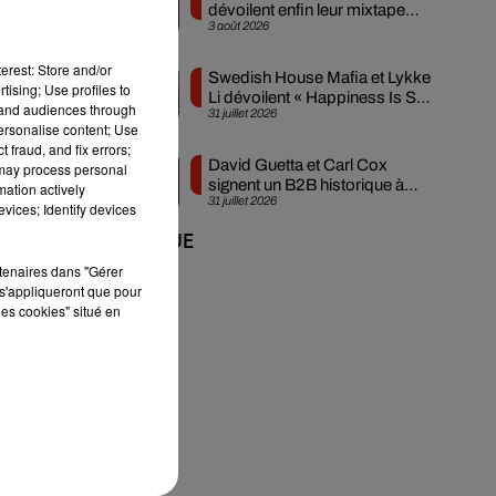
dévoilent enfin leur mixtape
3 août 2026
créée en...
ys,
erest: Store and/or
Swedish House Mafia et Lykke
tising; Use profiles to
Li dévoilent « Happiness Is So
tand audiences through
31 juillet 2026
Sad »
personalise content; Use
 fraud, and fix errors;
David Guetta et Carl Cox
 may process personal
signent un B2B historique à
mation actively
31 juillet 2026
Ibiza
vices; Identify devices
+ DE MUSIQUE
e
rtenaires dans "Gérer
s'appliqueront que pour
du
les cookies" situé en
té
n