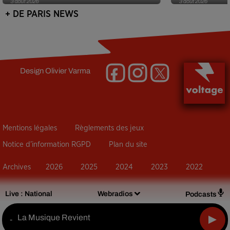
3 août 2026
3 août 2026
+ DE PARIS NEWS
Design
Olivier Varma
Mentions légales
Règlements des jeux
Notice d’information RGPD
Plan du site
Archives
2026
2025
2024
2023
2022
Live :
National
Webradios
Podcasts
La Musique Revient
-