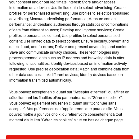
your consent and/or our legitimate interest: Store and/or access
information on a device; Use limited data to select advertising; Create
profiles for personalised advertising; Use profiles to select personalised
advertising; Measure advertising performance; Measure content
performance; Understand audiences through statistics or combinations
Musique
of data from different sources; Develop and improve services; Create
profiles to personalise content; Use profiles to select personalised
content; Use limited data to select content; Ensure security, prevent and
detect fraud, and fix errors; Deliver and present advertising and content;
Save and communicate privacy choices. These technologies may
RÜFÜS DU SOL annonce un nouvel
process personal data such as IP address and browsing data to offer
album après sa tournée mondiale
7 août 2026
following functionalities: Identify devices based on information actively
requested; Use precise geolocation data; Match and combine data from
other data sources; Link different devices; Identify devices based on
information transmitted automatically.
Vous pouvez accepter en cliquant sur "Accepter et fermer", ou affiner en
Angèle et Amélie Lens dévoilent leur
sélectionnant les finalités et/ou partenaires dans "Gérer mes choix".
collaboration tant attendue
Vous pouvez également refuser en cliquant sur "Continuer sans
7 août 2026
accepter". Vos préférences ne s'appliqueront que pour ce site. Vous
pouvez mettre à jour vos choix, ou retirer votre consentement à tout
moment via le lien "Gérer les cookies" situé en bas de chaque page.
Il y a 10 ans, DJ Snake changeait de