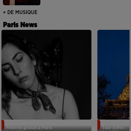
+ DE MUSIQUE
Paris News
Netflix lance un immense Book
Des DJ sets au
Festival gratuit à Paris
Tour Eiffel !