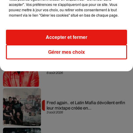
accepter". Vos préférences ne s'appliqueront que pour ce site. Vous
pouvez mettre à jour vos choix, ou retirer votre consentement à tout
moment via le lien "Gérer les cookies" situé en bas de chaque page.
Angèle et Amélie Lens dévoilent leur
collaboration tant attendue
7 août 2026
Accepter et fermer
Gérer mes choix
Il y a 10 ans, DJ Snake changeait de
dimension avec son premier...
6 août 2026
Fred again.. et Latin Mafia dévoilent enfin
leur mixtape créée en...
3 août 2026