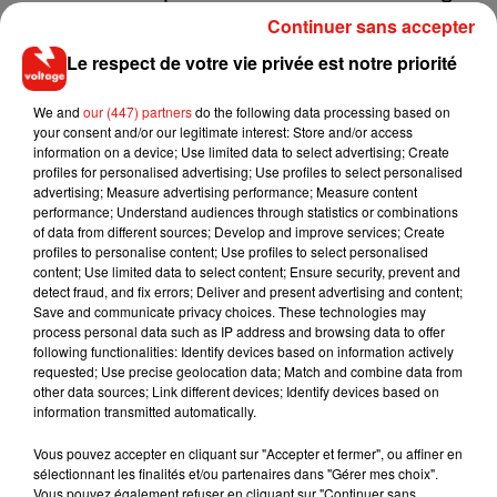
Darty, rue Emile Reynaud, à La Villette.
Continuer sans accepter
Le respect de votre vie privée est notre priorité
Cet élément est masqué compte-tenu du refus du
We and
our (447) partners
do the following data processing based on
dépôt de cookies que vous avez exprimé. Si vous
your consent and/or our legitimate interest: Store and/or access
information on a device; Use limited data to select advertising; Create
souhaitez l'afficher, merci de nous donner votre accord
profiles for personalised advertising; Use profiles to select personalised
en cliquant sur le bouton ci-dessous.
advertising; Measure advertising performance; Measure content
performance; Understand audiences through statistics or combinations
of data from different sources; Develop and improve services; Create
Afficher l'élément
profiles to personalise content; Use profiles to select personalised
content; Use limited data to select content; Ensure security, prevent and
detect fraud, and fix errors; Deliver and present advertising and content;
Save and communicate privacy choices. These technologies may
process personal data such as IP address and browsing data to offer
following functionalities: Identify devices based on information actively
Musique
requested; Use precise geolocation data; Match and combine data from
other data sources; Link different devices; Identify devices based on
information transmitted automatically.
RÜFÜS DU SOL annonce un nouvel
Vous pouvez accepter en cliquant sur "Accepter et fermer", ou affiner en
album après sa tournée mondiale
sélectionnant les finalités et/ou partenaires dans "Gérer mes choix".
7 août 2026
Vous pouvez également refuser en cliquant sur "Continuer sans