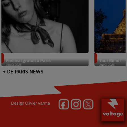
Netflix lance un immense Book
Des DJ sets au
Festival gratuit à Paris
Tour Eiffel !
3 août 2026
3 août 2026
+ DE PARIS NEWS
Design
Olivier Varma