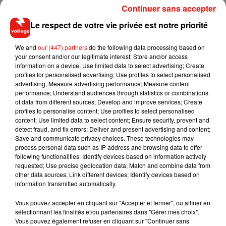
accroché. Comme dans cette salle où l'on découvre les
Continuer sans accepter
femmes tueuses en série. Parmi elles, la célèbre italienne
Le respect de votre vie privée est notre priorité
Leonarda Cianculli
qui au XXème siècle a assassiné trois
femmes et transformé leur corps en savon et en gâteaux.
We and
our (447) partners
do the following data processing based on
Précision terrifiante, elle mangeait elle-même les cookies
your consent and/or our legitimate interest: Store and/or access
information on a device; Use limited data to select advertising; Create
faits à partir du sang et de la chair de ses victimes. Un détail
profiles for personalised advertising; Use profiles to select personalised
qui forcément a pu inerpeller Emeline, uen autre visiteuse
advertising; Measure advertising performance; Measure content
qui nous a dit vouloir comprendre les limites du serial killer, et
performance; Understand audiences through statistics or combinations
of data from different sources; Develop and improve services; Create
sa psychologie. Et là aussi, l'exposition est réussie
profiles to personalise content; Use profiles to select personalised
pusiqu'elle nous dévoile tous les détails de la vie du tueur
content; Use limited data to select content; Ensure security, prevent and
depuis sa naissance jusqu'à sa mort.
detect fraud, and fix errors; Deliver and present advertising and content;
Save and communicate privacy choices. These technologies may
Comme le fait par exemple que
la mère d'Ed Gein
, une
process personal data such as IP address and browsing data to offer
following functionalities: Identify devices based on information actively
croyante fanatique, a toujours dénigré les femmes et le sexe
requested; Use precise geolocation data; Match and combine data from
devant son petit garçon. Un des éléments sans doute qui ont
other data sources; Link different devices; Identify devices based on
poussé son fils, une fois adulte, à commettre les pires crimes
information transmitted automatically.
et à devenir celui qu'on a surnommé
"Le Boucher de
Vous pouvez accepter en cliquant sur "Accepter et fermer", ou affiner en
Plainfiled"
. Celui-là même qui a inspiré le célèbre film
sélectionnant les finalités et/ou partenaires dans "Gérer mes choix".
"Psychose". Le cinéma d'ailleurs est omniprésent dans
Vous pouvez également refuser en cliquant sur "Continuer sans