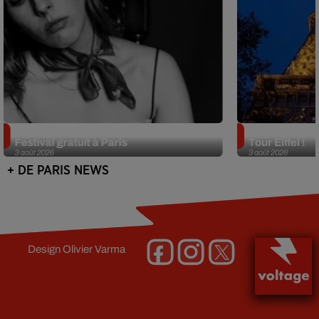
Netflix lance un immense Book
Des DJ sets au
Festival gratuit à Paris
Tour Eiffel !
3 août 2026
3 août 2026
+ DE PARIS NEWS
Design
Olivier Varma