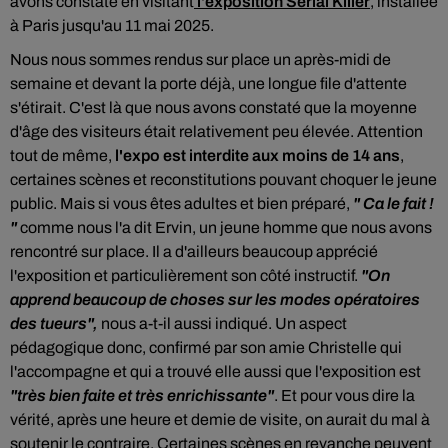
avons constaté en visitant
l'exposition Serial Killer
, installée
à Paris jusqu'au 11 mai 2025.
Nous nous sommes rendus sur place un après-midi de
semaine et devant la porte déjà, une longue file d'attente
s'étirait. C'est là que nous avons constaté que la moyenne
d'âge des visiteurs était relativement peu élevée. Attention
tout de même,
l'expo est interdite aux moins de 14 ans
,
certaines scènes et reconstitutions pouvant choquer le jeune
public. Mais si vous êtes adultes et bien préparé,
" Ca le fait !
"
comme nous l'a dit Ervin, un jeune homme que nous avons
rencontré sur place. Il a d'ailleurs beaucoup apprécié
l'exposition et particulièrement son côté instructif.
"On
apprend beaucoup de choses sur les modes opératoires
des tueurs",
nous a-t-il aussi indiqué. Un aspect
pédagogique donc, confirmé par son amie Christelle qui
l'accompagne et qui a trouvé elle aussi que l'exposition est
"très bien faite et très enrichissante"
. Et pour vous dire la
vérité, après une heure et demie de visite, on aurait du mal à
soutenir le contraire. Certaines scènes en revanche peuvent