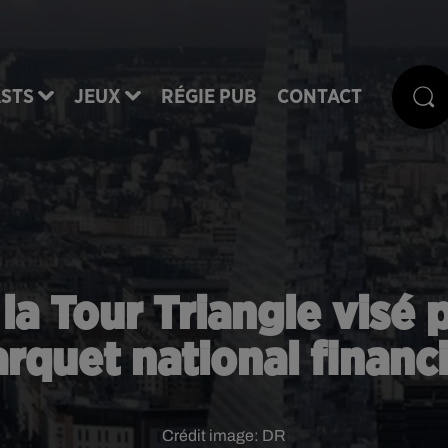
STS
JEUX
RÉGIE PUB
CONTACT
e la Tour Triangle vis
rquet national financ
Crédit image:
DR