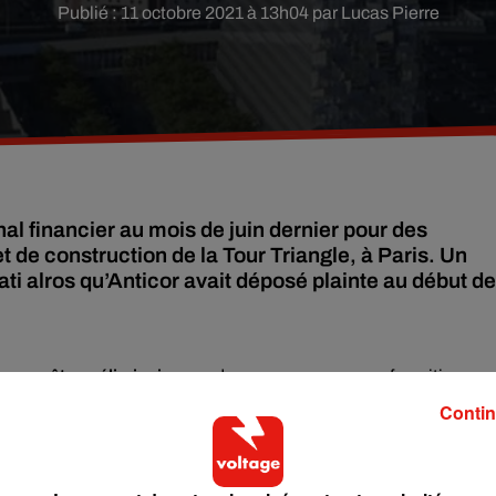
Publié : 11 octobre 2021 à 13h04 par Lucas Pierre
al financier au mois de juin dernier pour des
 de construction de la Tour Triangle, à Paris. Un
ti alros qu’Anticor avait déposé plainte au début de
 enquête préliminaire
sur des soupçons pour « favoritisme »
ngle, qui doit être construite à Paris, a indiqué lundi une sou
Contin
aire du VIIe arrondissement de Paris,
Rachida Dati, avait fait
ui suscite depuis des années de vives contestations, tandis 
tution de partie civile en février 2021.