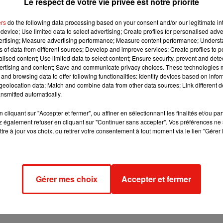
Le respect de votre vie privée est notre priorité
apport de la chambre régionale des comptes d'Île-de-France
ers
do the following data processing based on your consent and/or our legitimate int
de Versailles, situé dans le sud de la capitale. Ce rapport estim
device; Use limited data to select advertising; Create profiles for personalised adver
faire 180 mètres de haut et 42 étages, avait été «
inséré de fa
vertising; Measure advertising performance; Measure content performance; Unders
porte de Versailles ».
En outre,
pour réaliser ce projet, la ville
ns of data from different sources; Develop and improve services; Create profiles to 
alised content; Use limited data to select content; Ensure security, prevent and detect
rc des expositions
, Viparis (filiale d'Unibail-Rodamco), à haut
ertising and content; Save and communicate privacy choices. These technologies
»,
a-t-elle également pointé.
and browsing data to offer following functionalities: Identify devices based on infor
eolocation data; Match and combine data from other data sources; Link different de
nsmitted automatically.
cipée, mais lui a attribué
un nouveau contrat lui permettant
cliquant sur "Accepter et fermer", ou affiner en sélectionnant les finalités et/ou pa
attribué
« dans des conditions en partie contestables »
, souli
 également refuser en cliquant sur "Continuer sans accepter". Vos préférences ne 
tre à jour vos choix, ou retirer votre consentement à tout moment via le lien "Gérer 
courts, compte tenu de la complexité du projet,
la ville de Pari
 d'euros.
Elle a accepté que Viparis s'acquitte de cette somme
concession »,
alors que l'autre candidat devait
« autofinancer »
'est ainsi privée d'une ressource nette tout en provoquant 
Gérer mes choix
Accepter et fermer
trat »,
observait la chambre régionale des comptes.
u maire socialiste Bertrand Delanoë.
Il avait été
une première f
difications par le Conseil de Paris le 30 juin 2015, à une cou