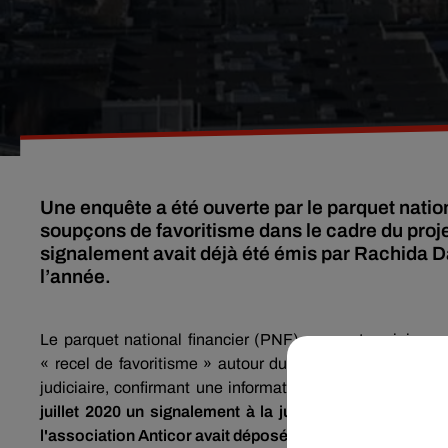
Une enquête a été ouverte par le parquet nation
soupçons de favoritisme dans le cadre du projet
signalement avait déjà été émis par Rachida Da
l’année.
Le parquet national financier (PNF) a ouvert en juin
une
« recel de favoritisme » autour du projet de la Tour Tria
judiciaire, confirmant une information du
Parisien
. La m
juillet 2020 un signalement à la justice
sur ce projet, q
l'association Anticor avait déposé une plainte avec consti