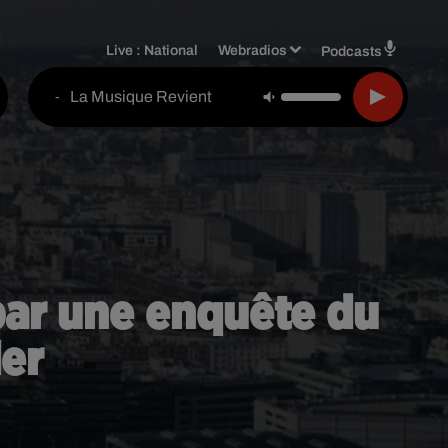
Live :
National
Webradios
Podcasts
La Musique Revient
-
é par une enquête du
ier