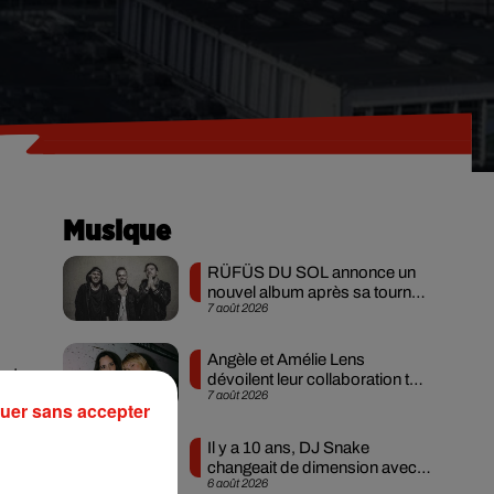
Musique
RÜFÜS DU SOL annonce un
nouvel album après sa tournée
7 août 2026
mondiale
Angèle et Amélie Lens
 et
dévoilent leur collaboration tant
7 août 2026
attendue
rce
uer sans accepter
 en
Il y a 10 ans, DJ Snake
que
changeait de dimension avec
6 août 2026
son premier...