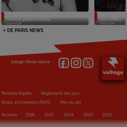
Netflix lance un immense Book
Des DJ sets au
Festival gratuit à Paris
Tour Eiffel !
3 août 2026
3 août 2026
+ DE PARIS NEWS
Design
Olivier Varma
Mentions légales
Règlements des jeux
Notice d’information RGPD
Plan du site
Archives
2026
2025
2024
2023
2022