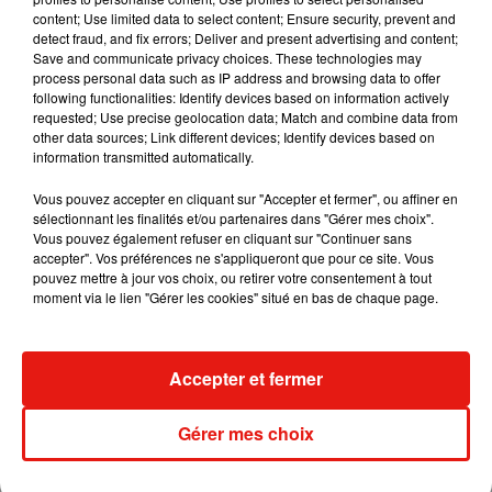
La tournée continue
content; Use limited data to select content; Ensure security, prevent and
detect fraud, and fix errors; Deliver and present advertising and content;
Pas le temps de souffler pour le Berlinois, déjà annoncé sur
Save and communicate privacy choices. These technologies may
process personal data such as IP address and browsing data to offer
d'autres scènes européennes dans les semaines à venir,
following functionalities: Identify devices based on information actively
notamment à Ferrara puis à Saint-Gall, avant un retour en
requested; Use precise geolocation data; Match and combine data from
France prévu début juillet à Arras et fin août en Mayenne aux
other data sources; Link different devices; Identify devices based on
information transmitted automatically.
côtés de Moby pour le fameux
V&B Fest.
De quoi nourrir
l'espoir, pour celles et ceux qui auraient manqué Vincennes,
Vous pouvez accepter en cliquant sur "Accepter et fermer", ou affiner en
de vivre à leur tour ce moment suspendu où Sky & Sand
sélectionnant les finalités et/ou partenaires dans "Gérer mes choix".
referme la boucle.
Vous pouvez également refuser en cliquant sur "Continuer sans
accepter". Vos préférences ne s'appliqueront que pour ce site. Vous
pouvez mettre à jour vos choix, ou retirer votre consentement à tout
moment via le lien "Gérer les cookies" situé en bas de chaque page.
Musique
Accepter et fermer
RÜFÜS DU SOL annonce un nouvel
Gérer mes choix
album après sa tournée mondiale
7 août 2026