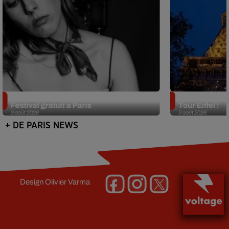
Netflix lance un immense Book
Des DJ sets au
Festival gratuit à Paris
Tour Eiffel !
3 août 2026
3 août 2026
+ DE PARIS NEWS
Design
Olivier Varma