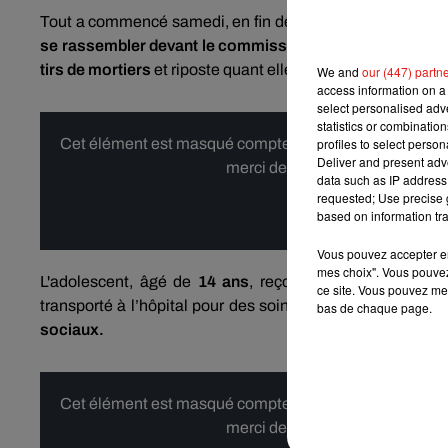
Tout a commencé samedi, en fin de journée. Les forces d
se rassembler devant le commissariat d’Argenteuil
, cer
tirs de mortiers
et riposte quant elle aperçoit l’un des tireu
We and
our (447) partn
access information on a 
select personalised ad
statistics or combinatio
Cet élément est masqué compte-tenu du refus du dépôt d
profiles to select person
Deliver and present adv
merci de nous donner votre acco
data such as IP address 
requested; Use precise g
Affi
based on information tra
Vous pouvez accepter en 
mes choix". Vous pouvez
L'adolescent, âgé de
14 ans
, reçoit un tir de LBD (La
ce site. Vous pouvez met
transporté à l’hôpital pour des soins. Seulement,
la phot
bas de chaque page.
sociaux.
Cet élément est masqué compte-tenu du refus du dépôt d
merci de nous donner votre acco