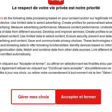
e l’ordre sont prévenues que
de nombreux jeunes sont en train
Le respect de votre vie privée est notre priorité
tains étant armés. Une fois sur place, la police subit
des vagues
rs.
ers
do the following data processing based on your consent and/or our legitimate int
device; Use limited data to select advertising; Create profiles for personalised adver
vertising; Measure advertising performance; Measure content performance; Unders
ns of data from different sources; Develop and improve services; Create profiles to 
e cookies que vous avez exprimé. Si vous souhaitez l'afficher,
alised content; Use limited data to select content; Ensure security, prevent and detect
ertising and content; Save and communicate privacy choices. These technologies
rd en cliquant sur le bouton ci-dessous.
and browsing data to offer following functionalities: Identify devices based on infor
eolocation data; Match and combine data from other data sources; Link different de
cher l'élément
nsmitted automatically.
cliquant sur "Accepter et fermer", ou affiner en sélectionnant les finalités et/ou pa
 également refuser en cliquant sur "Continuer sans accepter". Vos préférences ne 
nceur de balles de défense) au visage avant d’être
interpellé
tre à jour vos choix, ou retirer votre consentement à tout moment via le lien "Gérer 
o du visage tuméfié de l’adolescent est diffusée sur les rése
Gérer mes choix
Accepter et fermer
e cookies que vous avez exprimé. Si vous souhaitez l'afficher,
rd en cliquant sur le bouton ci-dessous.