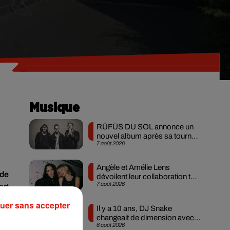
Musique
RÜFÜS DU SOL annonce un
nouvel album après sa tournée
7 août 2026
mondiale
Angèle et Amélie Lens
 de
dévoilent leur collaboration tant
7 août 2026
attendue
ort
és
.
uer sans accepter
Il y a 10 ans, DJ Snake
ier
changeait de dimension avec
6 août 2026
son premier...