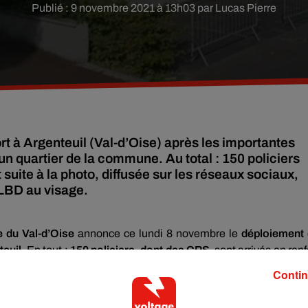
Publié : 9 novembre 2021 à 13h03 par Lucas Pierre
rt à Argenteuil (Val-d’Oise) après les importantes
n quartier de la commune. Au total : 150 policiers
uite à la photo, diffusée sur les réseaux sociaux,
 LBD au visage.
e du Val-d’Oise
annonce ce lundi 8 novembre le
déploiement
euil.
En tout :
150 policiers, dont des CRS
, sont arrivés en renf
épartement précise que
18 médiateurs ont également été envoy
Contin
-d’Oise est
en proie à de fortes tensions entre jeunes du quart