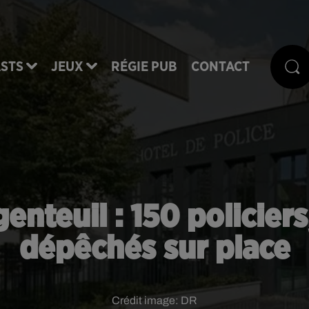
STS
JEUX
RÉGIE PUB
CONTACT
enteuil : 150 policier
dépêchés sur place
Crédit image:
DR