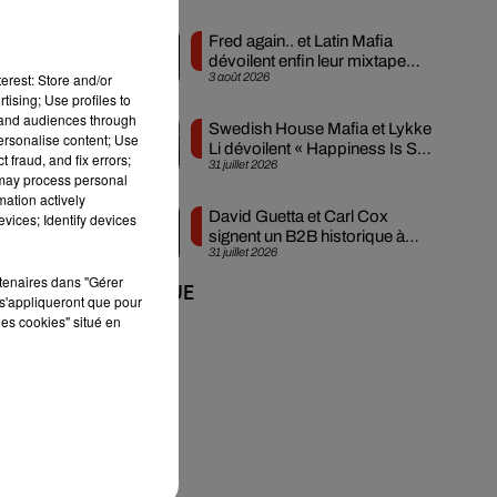
 de
Fred again.. et Latin Mafia
 de
dévoilent enfin leur mixtape
3 août 2026
erest: Store and/or
créée en...
tising; Use profiles to
tand audiences through
Swedish House Mafia et Lykke
personalise content; Use
Li dévoilent « Happiness Is So
 fraud, and fix errors;
31 juillet 2026
Sad »
 may process personal
mation actively
David Guetta et Carl Cox
vices; Identify devices
signent un B2B historique à
31 juillet 2026
Ibiza
rtenaires dans "Gérer
+ DE MUSIQUE
s'appliqueront que pour
et
les cookies" situé en
aux