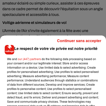
amateur éclairé ou simple curieux, assister à ces épreuves
dans ce cadre permet de découvrir l'équitation sous un angle
spectaculaire et accessible à tous.
Voltige aérienne et simulateurs de vol
L'Armée de l'Air s'invite également à la fête avec une
démonstration de voltige aérienne au-dessus de
Continuer sans accepter
l'hippodrome. Sur place, il sera aussi possible de tester des
simulateurs immersifs de vol et d'accéder à bord d'un
Le respect de votre vie privée est notre priorité
Alphajet de la Patrouille de France. Une dimension
We and
our (447) partners
do the following data processing based on
supplémentaire qui fait de cette journée une expérience
your consent and/or our legitimate interest: Store and/or access
sensorielle à part entière, entre le son des moteurs dans le
information on a device; Use limited data to select advertising; Create
ciel et celui des basses sur la scène.
profiles for personalised advertising; Use profiles to select personalised
advertising; Measure advertising performance; Measure content
Une journée 100 % gratuite
performance; Understand audiences through statistics or combinations
of data from different sources; Develop and improve services; Create
Entrée libre, food court gourmand, animations pour les plus
profiles to personalise content; Use profiles to select personalised
jeunes, baptêmes poneys, DJ sets et spectacle équestre de
content; Use limited data to select content; Ensure security, prevent and
detect fraud, and fix errors; Deliver and present advertising and content;
haut vol : la Journée des Champions coche toutes les cases
Save and communicate privacy choices. These technologies may
du bon plan estival. Rendez-vous le 21 juin, dès 12h, à
process personal data such as IP address and browsing data to offer