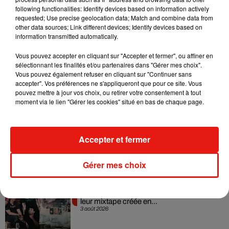
l'Hippodrome Paris-Vincennes, 2 route de la Ferme, Paris
following functionalities: Identify devices based on information actively
requested; Use precise geolocation data; Match and combine data from
12e.
other data sources; Link different devices; Identify devices based on
information transmitted automatically.
Vous pouvez accepter en cliquant sur "Accepter et fermer", ou affiner en
sélectionnant les finalités et/ou partenaires dans "Gérer mes choix".
Vous pouvez également refuser en cliquant sur "Continuer sans
accepter". Vos préférences ne s'appliqueront que pour ce site. Vous
Musique
pouvez mettre à jour vos choix, ou retirer votre consentement à tout
moment via le lien "Gérer les cookies" situé en bas de chaque page.
Il y a 10 ans, DJ Snake changeait de
dimension avec son premier...
Accepter et fermer
6 août 2026
Gérer mes choix
Fred again.. et Latin Mafia dévoilent enfin
leur mixtape créée en...
3 août 2026