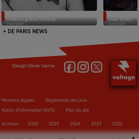
Netflix lance un immense Book
Des DJ sets au
Festival gratuit à Paris
Tour Eiffel !
3 août 2026
3 août 2026
+ DE PARIS NEWS
Design
Olivier Varma
Mentions légales
Règlements des jeux
Notice d’information RGPD
Plan du site
Archives
2026
2025
2024
2023
2022