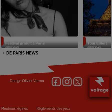
Netflix lance un immense Book
Des DJ sets au
Festival gratuit à Paris
Tour Eiffel !
3 août 2026
3 août 2026
+ DE PARIS NEWS
Design
Olivier Varma
Mentions légales
Règlements des jeux