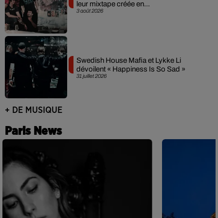
leur mixtape créée en...
3 août 2026
Swedish House Mafia et Lykke Li
dévoilent « Happiness Is So Sad »
31 juillet 2026
+ DE MUSIQUE
Paris News