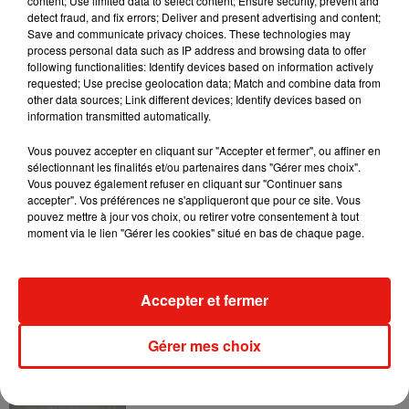
content; Use limited data to select content; Ensure security, prevent and
grammaire pourraient ne pas être au goût des recruteurs et
detect fraud, and fix errors; Deliver and present advertising and content;
vous fermer certaines portes. Dans le cas où vous ne seriez
Save and communicate privacy choices. These technologies may
pas sûr de vous, n'hésitez pas à demander de l'aide à une
process personal data such as IP address and browsing data to offer
following functionalities: Identify devices based on information actively
connaissance parlant bien l'anglais.
Certains termes sont
requested; Use precise geolocation data; Match and combine data from
également à connaître et diffèrent de ceux utilisés en
other data sources; Link different devices; Identify devices based on
français. Par exemple, CV se dit “resume” et lettre de
information transmitted automatically.
motivation “cover letter”. Certaines subtilités de la langue
Vous pouvez accepter en cliquant sur "Accepter et fermer", ou affiner en
font aussi que les mots ne sont pas les mêmes entre
sélectionnant les finalités et/ou partenaires dans "Gérer mes choix".
l'anglais britannique et l'anglais américain, à l'image du
Vous pouvez également refuser en cliquant sur "Continuer sans
accepter". Vos préférences ne s'appliqueront que pour ce site. Vous
mot “stage”, “placement” dans le premier cas et
pouvez mettre à jour vos choix, ou retirer votre consentement à tout
“internship” dans le second.
Enfin, une attention toute
moment via le lien "Gérer les cookies" situé en bas de chaque page.
particulière devra être accordée aux mentions scolaires. Et si
vous hésitez sur les termes à utiliser, n'hésitez pas à
consulter des exemples de curriculum vitae sur Internet.
Accepter et fermer
Gérer mes choix
Musique