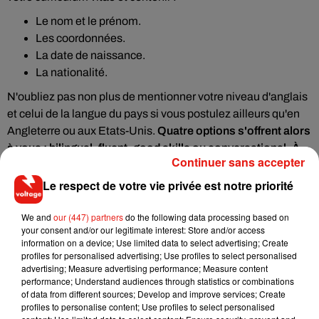
Le nom et le prénom.
Les coordonnées.
La date de naissance.
La nationalité.
N'oubliez pas non plus de mentionner votre niveau d'anglais
et celui de la langue du pays si vous postulez ailleurs qu'en
Angleterre ou aux Etats-Unis.
Quatre options s'offrent alors
à vous : bilingual, fluent, good skills ou conversational. À
Continuer sans accepter
noter que la notion de bilingue n'est que peu utilisée et
reste à éviter si on ne l'est pas réellement. Les deux autres
Le respect de votre vie privée est notre priorité
informations à connaître sont que les photos et la mention
de l'âge ne sont pas obligatoires.
We and
our (447) partners
do the following data processing based on
your consent and/or our legitimate interest: Store and/or access
Comment faire pour la traduction ?
information on a device; Use limited data to select advertising; Create
profiles for personalised advertising; Use profiles to select personalised
advertising; Measure advertising performance; Measure content
Côté traduction, il est plus que recommandé d'éviter les
performance; Understand audiences through statistics or combinations
traducteurs automatiques. Car plus le texte est long, moins
of data from different sources; Develop and improve services; Create
la fiabilité est bonne. Or, trop de fautes de syntaxe ou de
profiles to personalise content; Use profiles to select personalised