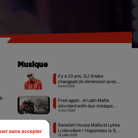
Musique
Il y a 10 ans, DJ Snake
changeait de dimension avec
6 août 2026
son premier...
la
Fred again.. et Latin Mafia
dévoilent enfin leur mixtape
3 août 2026
créée en...
Swedish House Mafia et Lykke
e.
uer sans accepter
Li dévoilent « Happiness Is So
t
31 juillet 2026
Sad »