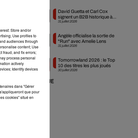
David Guetta et Carl Cox
signent un B2B historique à
31 juillet 2026
Ibiza
erest: Store and/or
tising; Use profiles to
Angèle officialise la sortie de
e
tand audiences through
"Run" avec Amelie Lens
nt
31 juillet 2026
personalise content; Use
 fraud, and fix errors;
r
 may process personal
Tomorrowland 2026 : le Top
mation actively
10 des titres les plus joués
vices; Identify devices
30 juillet 2026
+ DE MUSIQUE
rtenaires dans "Gérer
s'appliqueront que pour
les cookies" situé en