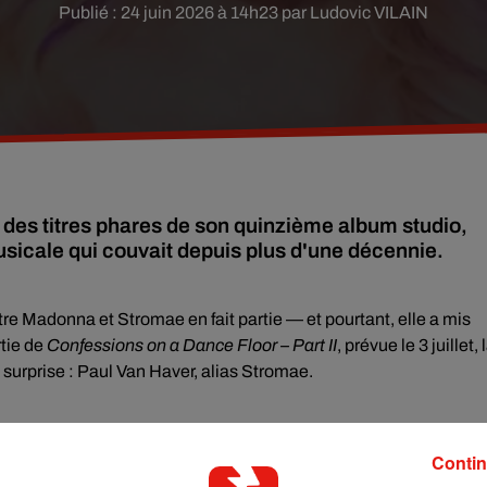
Publié : 24 juin 2026 à 14h23 par Ludovic VILAIN
n des titres phares de son quinzième album studio,
usicale qui couvait depuis plus d'une décennie.
ntre Madonna et Stromae en fait partie — et pourtant, elle a mis
rtie de
Confessions on a Dance Floor – Part II
, prévue le 3 juillet, 
s surprise : Paul Van Haver, alias Stromae.
n chef du magazine
Interview
, que
Madonna
a confirmé la nouvell
Contin
Are My Savior
, le journaliste le décrit comme un fantasme sexy e