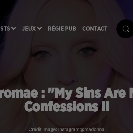
STS
JEUX
RÉGIE PUB
CONTACT
omae : "My Sins Are 
Confessions II
Crédit image:
Instagram@madonna