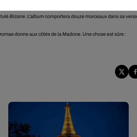
us.
Confessions II
accueille également Sabrina Carpenter sur le
chanteuse américaine sur scène lors du festival Coachella en avr
itulé
Bizarre
. L'album comportera douze morceaux dans sa vers
 Stromae donne aux côtés de la Madone. Une chose est sûre :