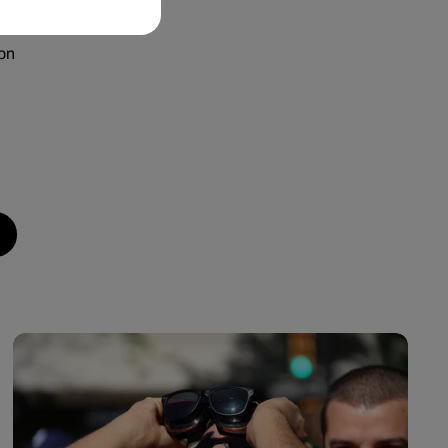
il
ion