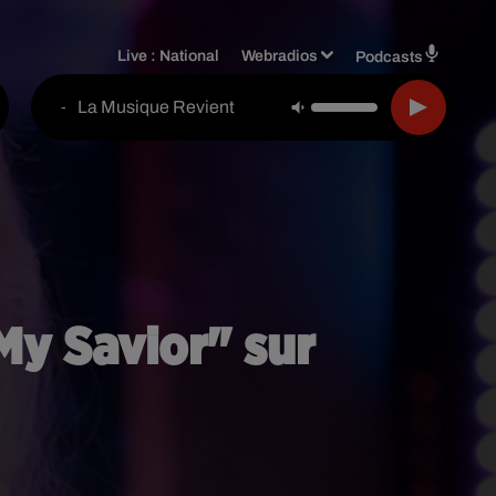
Live :
National
Webradios
Podcasts
La Musique Revient
-
My Savior" sur