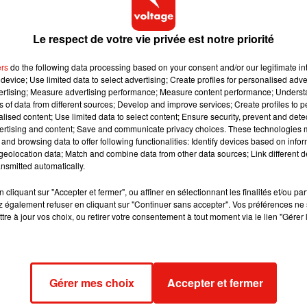
 notamment par une superposition de plusieurs voix. Madonna
vraiment une voix formidable."
Sobre, direct, et suffisamment
Le respect de votre vie privée est notre priorité
ers
do the following data processing based on your consent and/or our legitimate int
device; Use limited data to select advertising; Create profiles for personalised adver
na ne se rencontrent pas pour la première fois. En 2014, le Belg
vertising; Measure advertising performance; Measure content performance; Unders
rre, une discussion entre deux artistes qui s'étaient mutuelleme
ns of data from different sources; Develop and improve services; Create profiles to 
alised content; Use limited data to select content; Ensure security, prevent and detect
donna confiait son admiration pour Stromae et évoquait le dési
ertising and content; Save and communicate privacy choices. These technologies
oncrétisation rapide d'un duo. Il aura donc fallu plus d'une
and browsing data to offer following functionalities: Identify devices based on infor
e aux actes — et aux micros.
eolocation data; Match and combine data from other data sources; Link different de
nsmitted automatically.
cliquant sur "Accepter et fermer", ou affiner en sélectionnant les finalités et/ou pa
e de grande activité collaborative pour l'artiste bruxellois. Il a
 également refuser en cliquant sur "Continuer sans accepter". Vos préférences ne 
hanteuse suédoise Tove Lo, dont il a également assuré la
tre à jour vos choix, ou retirer votre consentement à tout moment via le lien "Gérer 
sur le titre
Pardon
, puis avec le musicien allemand
Paul
ssinent un artiste en pleine expansion internationale, capable de
rdre son identité sonore.
Gérer mes choix
Accepter et fermer