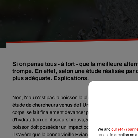
Si on pense tous - à tort - que la meilleure alte
trompe. En effet, selon une étude réalisée par 
plus adéquate. Explications.
Non, l'eau n'est pas la boisson la plus hydratante. Non, il ne
étude de chercheurs venus de l'Université Saint Andrew
corps, se fait finalement devancer par une autre boisson 
d'hydratation de plusieurs breuvages différents, les scien
boisson doit posséder un impact positif sur le long terme, s
We and
our (447) partn
access information on a 
il s'avère que la bonne vieille Evian soit typiquement com