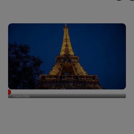
Des DJ sets au coucher du soleil sur la Tour Eiffel !
3 août 2026