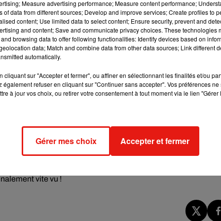
vertising; Measure advertising performance; Measure content performance; Unders
ns of data from different sources; Develop and improve services; Create profiles to 
alised content; Use limited data to select content; Ensure security, prevent and detect
ertising and content; Save and communicate privacy choices. These technologies
Andrews et auteur de l'étude, il ne suffit pas de boire mais
and browsing data to offer following functionalities: Identify devices based on infor
i, en analysant la composition des liquides et leur rôle sur
eolocation data; Match and combine data from other data sources; Link different de
ucoup plus efficace que l'eau, notamment grâce au lactose, aux
nsmitted automatically.
tion. Grâce au sodium qu'il contient, le lait agirait de la même
cliquant sur "Accepter et fermer", ou affiner en sélectionnant les finalités et/ou pa
en retenant ainsi le plus longtemps possible l'eau dans le corps
 également refuser en cliquant sur "Continuer sans accepter". Vos préférences ne 
vorisent également la rétention d'eau par l'organisme grâce à leu
tre à jour vos choix, ou retirer votre consentement à tout moment via le lien "Gérer 
vions déjà: les électrolytes –tels que le sodium et le
s que les calories contenues dans les boissons entraînent une
Gérer mes choix
Accepter et fermer
,
explique Melissa Majumdar, diététicienne, coach personnelle e
n les propos relayés par
Slate
. Néanmoins, celle-ci précise que l
e
 que l'eau et le lait car ils apportent des sucres et des calories
inalement vite vu !