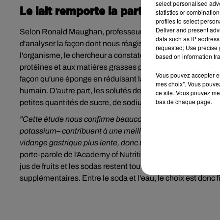
select personalised ad
Le lait remporte la partie
statistics or combinatio
profiles to select person
Deliver and present adv
Selon Ronald Maughan, professeur à l'école de médecine St 
data such as IP address 
d'analyser la façon dont nous réagissons aux liquides. Ains
requested; Use precise g
l'organisme, le chercheur a constaté que le lait était bea
based on information tra
protéines et aux matières grasses présents dans sa composi
Vous pouvez accepter en 
façon qu'une éponge en réduisant la production d'urine et 
mes choix". Vous pouvez
humain. D'autre part, l
es solutés de réhydratation orale fa
ce site. Vous pouvez met
bas de chaque page.
petites quantités de sucre, de sodium et de potassium.
"Cette étude nous confirme beaucoup de choses que nous sa
potassium– contribuent à une meilleure hydratation, tandi
vidange gastrique plus lente, donc une miction plus lente"
porte-parole de l'Academy of Nutrition and Dietetics, selo
jus de fruits et les sodas restent toutefois moins hydratants
supplémentaires. Entre le soda et l'eau, le choix est donc f