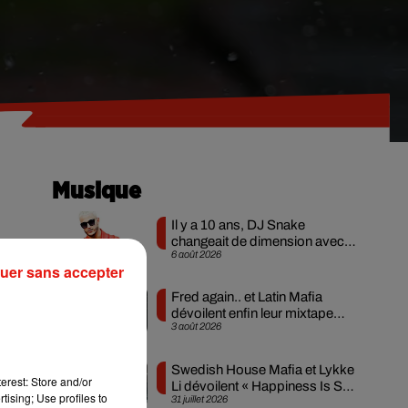
Musique
Il y a 10 ans, DJ Snake
changeait de dimension avec
6 août 2026
son premier...
uer sans accepter
e
Fred again.. et Latin Mafia
dévoilent enfin leur mixtape
3 août 2026
créée en...
Swedish House Mafia et Lykke
r,
erest: Store and/or
Li dévoilent « Happiness Is So
tising; Use profiles to
31 juillet 2026
Sad »