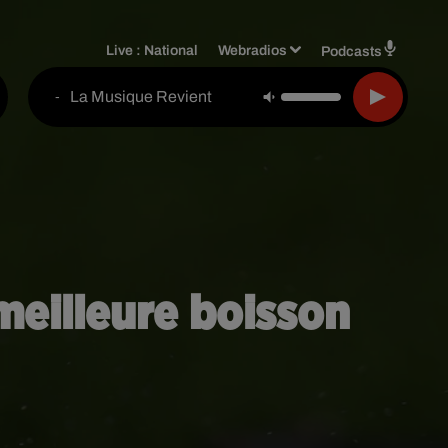
Live :
National
Webradios
Podcasts
La Musique Revient
-
meilleure boisson