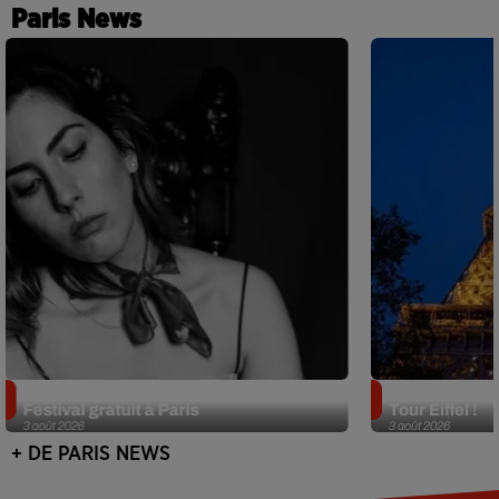
Paris News
Netflix lance un immense Book
Des DJ sets au
Festival gratuit à Paris
Tour Eiffel !
3 août 2026
3 août 2026
+ DE PARIS NEWS