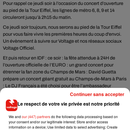
Pour rappel ce jeudi soir à l’occasion du concert d’ouverture
au pied de la Tour Eiffel, les lignes de métro 6, 8, 9 et 14
circuleront jusqu’à 2h15 du matin.
Ce jeudi soir toujours, nous serons au pied de la Tour Eiffel
pour vous faire vivre les premières heures du coup d'envoi.
Un évènement à suivre sur Voltage et nos réseaux sociaux
Voltage Officiel.
Et puis retour en IDF : ce soir : la fête attendue à 24H de
l’ouverture officielle de l’EURO : un grand concert pour
étrenner la fan zone du Champs de Mars : David Guetta
prépare un concert géant gratuit au Champs-de-Mars à Paris
: Le DJ Français a été choisi pour être l’ambassadeur
musical de l’Euro 2016. Le spectacle sera diffusé dès 21h
Continuer sans accepter
jeudi soir, en direct sur TF1 !
Le respect de votre vie privée est notre priorité
Cyrille Larrouy
We and
our (447) partners
do the following data processing based on
your consent and/or our legitimate interest: Store and/or access
information on a device; Use limited data to select advertising; Create