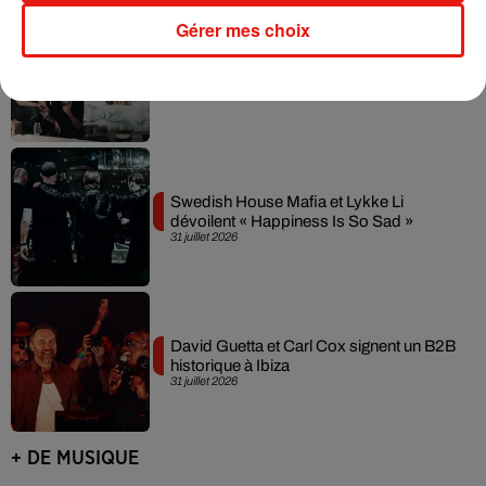
Gérer mes choix
Fred again.. et Latin Mafia dévoilent enfin
leur mixtape créée en...
3 août 2026
Swedish House Mafia et Lykke Li
dévoilent « Happiness Is So Sad »
31 juillet 2026
David Guetta et Carl Cox signent un B2B
historique à Ibiza
31 juillet 2026
+ DE MUSIQUE