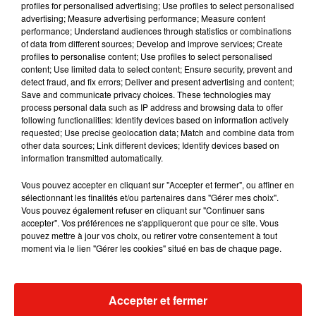
profiles for personalised advertising; Use profiles to select personalised
advertising; Measure advertising performance; Measure content
Musique
performance; Understand audiences through statistics or combinations
of data from different sources; Develop and improve services; Create
profiles to personalise content; Use profiles to select personalised
content; Use limited data to select content; Ensure security, prevent and
RÜFÜS DU SOL annonce un nouvel
detect fraud, and fix errors; Deliver and present advertising and content;
album après sa tournée mondiale
Save and communicate privacy choices. These technologies may
7 août 2026
process personal data such as IP address and browsing data to offer
following functionalities: Identify devices based on information actively
requested; Use precise geolocation data; Match and combine data from
other data sources; Link different devices; Identify devices based on
information transmitted automatically.
Angèle et Amélie Lens dévoilent leur
collaboration tant attendue
Vous pouvez accepter en cliquant sur "Accepter et fermer", ou affiner en
7 août 2026
sélectionnant les finalités et/ou partenaires dans "Gérer mes choix".
Vous pouvez également refuser en cliquant sur "Continuer sans
accepter". Vos préférences ne s'appliqueront que pour ce site. Vous
pouvez mettre à jour vos choix, ou retirer votre consentement à tout
moment via le lien "Gérer les cookies" situé en bas de chaque page.
Il y a 10 ans, DJ Snake changeait de
dimension avec son premier...
6 août 2026
Accepter et fermer