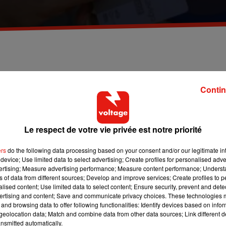
Contin
par mois. Il coûtera donc 73 euros mensuels, au lieu des 70
actant des moyens supplémentaires, pour assurer un financement
Le respect de votre vie privée est notre priorité
ers
do the following data processing based on your consent and/or our legitimate int
Virgil Bauch
device; Use limited data to select advertising; Create profiles for personalised adver
vertising; Measure advertising performance; Measure content performance; Unders
ns of data from different sources; Develop and improve services; Create profiles to 
alised content; Use limited data to select content; Ensure security, prevent and detect
ertising and content; Save and communicate privacy choices. These technologies
and browsing data to offer following functionalities: Identify devices based on infor
eolocation data; Match and combine data from other data sources; Link different de
nsmitted automatically.