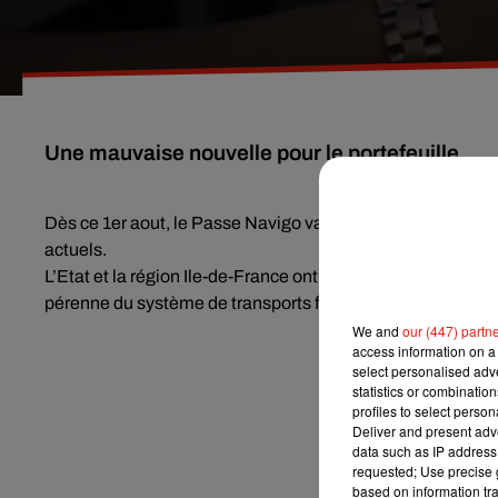
Une mauvaise nouvelle pour le portefeuille.
Dès ce 1er aout, le Passe Navigo va augmenter de 3 euros 
actuels.
L’Etat et la région Ile-de-France ont signé un protocole 
pérenne du système de transports franciliens.
We and
our (447) partn
access information on a 
select personalised ad
statistics or combinatio
profiles to select person
Deliver and present adv
data such as IP address 
requested; Use precise g
based on information tra