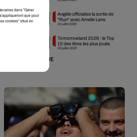
Ibiza
rtenaires dans "Gérer
Angèle officialise la sortie de
s'appliqueront que pour
"Run" avec Amelie Lens
les cookies" situé en
31 juillet 2026
Tomorrowland 2026 : le Top
10 des titres les plus joués
30 juillet 2026
+ DE MUSIQUE