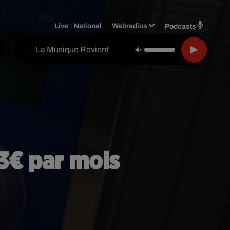
Live :
National
Webradios
Podcasts
La Musique Revient
-
3€ par mois