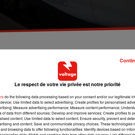
 chez nous le règlement européen qui prévoit de
Contin
ès trente minutes de retard.
s liés à de futures grèves…
Le respect de votre vie privée est notre priorité
s le règlement européen qui prévoit de dédommager
ers
do the following data processing based on your consent and/or our legitimate int
rd et ce quel que soit la cause du retard, uniquement sur les 
device; Use limited data to select advertising; Create profiles for personalised adver
vertising; Measure advertising performance; Measure content performance; Unders
ns of data from different sources; Develop and improve services; Create profiles to 
ue si la SNCF était responsable. Pour rappel, le remboursement
alised content; Use limited data to select content; Ensure security, prevent and detect
heures. La moitié du billet si le train a entre deux et trois heures 
ertising and content; Save and communicate privacy choices. These technologies
and browsing data to offer following functionalities: Identify devices based on infor
eolocation data; Match and combine data from other data sources; Link different de