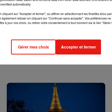
nsmitted automatically.
t, vous pourrez désormais se faire sur internet, immédiatemen
s 48H, à utiliser à la SNCF.
cliquant sur "Accepter et fermer", ou affiner en sélectionnant les finalités et/ou pa
 également refuser en cliquant sur "Continuer sans accepter". Vos préférences ne 
tre à jour vos choix, ou retirer votre consentement à tout moment via le lien "Gérer 
Gérer mes choix
Accepter et fermer