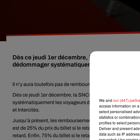
Dès ce jeudi 1er décembre, la SNCF appliquera
dédommager systématiquement les voyageurs d
Il n’y aura toutefois pas de remboursement pour des retard
Dès ce jeudi 1er décembre, la SNCF appliquera chez nou
We and
our (447) partn
systématiquement les voyageurs dès trente minutes de reta
access information on a 
et Intercités.
select personalised ad
statistics or combinatio
Jusqu’à présent, les remboursements n’étaient valables q
profiles to select person
est de 25% du prix du billet si le retard est inférieur à deux 
Deliver and present adv
data such as IP address 
retard. Enfin, 75% du billet si le retard est supérieur à 3H.
requested; Use precise g