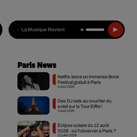
Live :
National
Webradios
Podcasts
La Musique Revient
-
Paris News
Netflix lance un immense Book
Festival gratuit à Paris
3 août 2026
Des DJ sets au coucher du
soleil sur la Tour Eiffel !
3 août 2026
Éclipse solaire du 12 août
2026 : où l'observer à Paris ?
31 juillet 2026