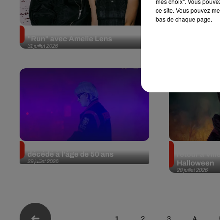
mes choix". Vous pouvez
ce site. Vous pouvez met
bas de chaque page.
Angèle officialise la sortie de
Tomorrowlan
"Run" avec Amelie Lens
des titres le
31 juillet 2026
30 juillet 2026
Le DJ français Kavinsky est
Dream Nation
décédé à l'âge de 50 ans
retour à Vill
29 juillet 2026
Halloween
28 juillet 2026
1
2
3
4