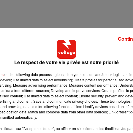
Contin
Le respect de votre vie privée est notre priorité
ers
do the following data processing based on your consent and/or our legitimate int
se Mafia et Lykke Li
David Guetta et Carl Cox signent
device; Use limited data to select advertising; Create profiles for personalised adver
Happiness Is So Sad
un B2B historique à Ibiza
vertising; Measure advertising performance; Measure content performance; Unders
31 juillet 2026
ns of data from different sources; Develop and improve services; Create profiles to 
alised content; Use limited data to select content; Ensure security, prevent and detect
ertising and content; Save and communicate privacy choices. These technologies
and browsing data to offer following functionalities: Identify devices based on infor
eolocation data; Match and combine data from other data sources; Link different de
nsmitted automatically.
cliquant sur "Accepter et fermer", ou affiner en sélectionnant les finalités et/ou pa