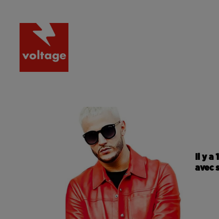
RADIO
ACTU
PODCA
Il y 
avec 