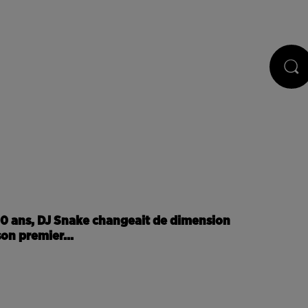
STS
JEUX
RÉGIE PUB
CONTACT
a 10 ans, DJ Snake changeait de dimension
son premier...