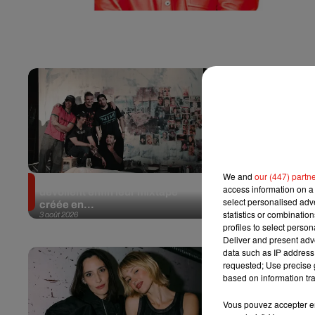
We and
our (447) partn
Fred again.. et Latin Mafia
Swedish Hou
access information on a 
dévoilent enfin leur mixtape
dévoilent « 
select personalised ad
créée en...
»
statistics or combinatio
3 août 2026
31 juillet 2026
profiles to select person
Deliver and present adv
data such as IP address 
requested; Use precise g
based on information tra
Vous pouvez accepter en 