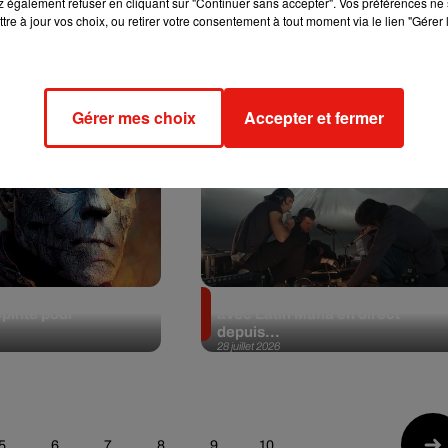
 également refuser en cliquant sur "Continuer sans accepter". Vos préférences ne 
tre à jour vos choix, ou retirer votre consentement à tout moment via le lien "Gérer 
d 2026 : le Top 10
Black Coffee à Budapest pour
s plus joués
un show d'exception
29 juillet 2026
Gérer mes choix
Accepter et fermer
 Festival : de
Fred again prépare une mixtape
epinte pour
avec Latin Mafia en direct
depuis...
28 juillet 2026
5
6
7
8
9
10