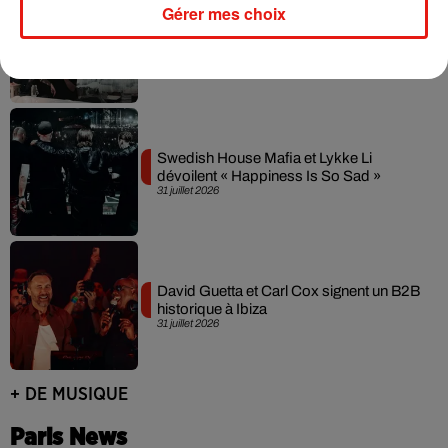
Gérer mes choix
Fred again.. et Latin Mafia dévoilent enfin
leur mixtape créée en...
3 août 2026
Swedish House Mafia et Lykke Li
dévoilent « Happiness Is So Sad »
31 juillet 2026
David Guetta et Carl Cox signent un B2B
historique à Ibiza
31 juillet 2026
+ DE MUSIQUE
Paris News