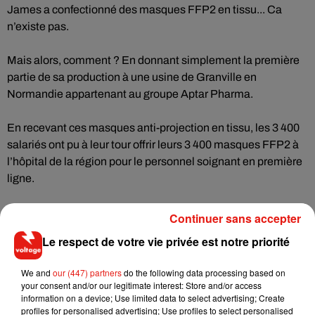
James a confectionné des masques FFP2 en tissu... Ca
n’existe pas.
Mais alors, comment ? En donnant simplement la première
partie de sa production à une usine de Granville en
Normandie appartenant au groupe Aptar Pharma.
En recevant ces masques anti-projection en tissu, les 3 400
salariés ont pu à leur tour offrir leurs 3 400 masques FFP2 à
l’hôpital de la région pour le personnel soignant en première
ligne.
C’est aussi ça qu’on appelle : faire une pierre deux coups.
Continuer sans accepter
Le respect de votre vie privée est notre priorité
Retrouvez tous nos podcasts
We and
our (447) partners
do the following data processing based on
your consent and/or our legitimate interest: Store and/or access
information on a device; Use limited data to select advertising; Create
profiles for personalised advertising; Use profiles to select personalised