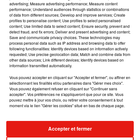
Musique
advertising; Measure advertising performance; Measure content
performance; Understand audiences through statistics or combinations
of data from different sources; Develop and improve services; Create
profiles to personalise content; Use profiles to select personalised
RÜFÜS DU SOL annonce un nouvel
content; Use limited data to select content; Ensure security, prevent and
album après sa tournée mondiale
detect fraud, and fix errors; Deliver and present advertising and content;
7 août 2026
Save and communicate privacy choices. These technologies may
process personal data such as IP address and browsing data to offer
following functionalities: Identify devices based on information actively
requested; Use precise geolocation data; Match and combine data from
other data sources; Link different devices; Identify devices based on
Angèle et Amélie Lens dévoilent leur
information transmitted automatically.
collaboration tant attendue
7 août 2026
Vous pouvez accepter en cliquant sur "Accepter et fermer", ou affiner en
sélectionnant les finalités et/ou partenaires dans "Gérer mes choix".
Vous pouvez également refuser en cliquant sur "Continuer sans
accepter". Vos préférences ne s'appliqueront que pour ce site. Vous
pouvez mettre à jour vos choix, ou retirer votre consentement à tout
moment via le lien "Gérer les cookies" situé en bas de chaque page.
Il y a 10 ans, DJ Snake changeait de
dimension avec son premier...
6 août 2026
Accepter et fermer