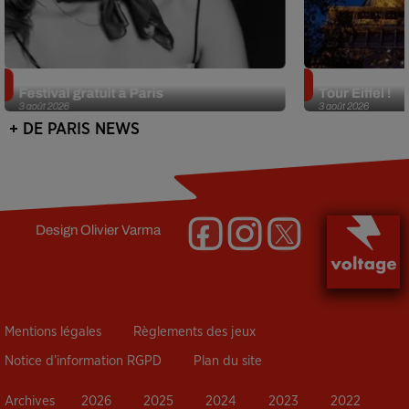
Netflix lance un immense Book
Des DJ sets au
Festival gratuit à Paris
Tour Eiffel !
3 août 2026
3 août 2026
+ DE PARIS NEWS
Design
Olivier Varma
Mentions légales
Règlements des jeux
Notice d’information RGPD
Plan du site
Archives
2026
2025
2024
2023
2022