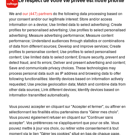
Le respect de votre vie privée est notre priorité
centre de la capitale, 2 euros dans les arrondissements
We and
our (447) partners
do the following data processing based on
extérieurs. Toujours sous réserve d'avoir bien renseigné sa
your consent and/or our legitimate interest: Store and/or access
plaque d'immatriculation au préalable,
les personnes en
information on a device; Use limited data to select advertising; Create
situation de handicap et les soignants à domicile pourront
profiles for personalised advertising; Use profiles to select personalised
advertising; Measure advertising performance; Measure content
stationner gratuitement
une journée.
performance; Understand audiences through statistics or combinations
Le forfait post-stationnement (FPS), qui a remplacé
of data from different sources; Develop and improve services; Create
profiles to personalise content; Use profiles to select personalised
l'amende, correspond à six heures de stationnement et, là
content; Use limited data to select content; Ensure security, prevent and
aussi, à la moitié du tarif dû par les voitures (25 ou 37,50
detect fraud, and fix errors; Deliver and present advertising and content;
euros). Les FPS ont rapporté environ 80 millions d'euros en
Save and communicate privacy choices. These technologies may
process personal data such as IP address and browsing data to offer
2021 à la Ville, selon la direction de la voirie. Motos et
following functionalities: Identify devices based on information actively
scooters bénéficient déjà de 42.000 places dédiées dans la
requested; Use precise geolocation data; Match and combine data from
capitale, dont 1.000 créées depuis 2021 sur les 5.000
other data sources; Link different devices; Identify devices based on
information transmitted automatically.
nouvelles promises pendant le mandat, a souligné David
Belliard, pour qui la mairie ne
« chasse pas »
ces utilisateurs.
Vous pouvez accepter en cliquant sur "Accepter et fermer", ou affiner en
« C'est une mesure d’équité »
vis-à-vis des automobilistes
sélectionnant les finalités et/ou partenaires dans "Gérer mes choix".
Vous pouvez également refuser en cliquant sur "Continuer sans
payant déjà le stationnement, a fait valoir l'élu écologiste, qui
accepter". Vos préférences ne s'appliqueront que pour ce site. Vous
veut aussi
lutter contre une
« privatisation de l'espace
pouvez mettre à jour vos choix, ou retirer votre consentement à tout
public
par des engins dont les nuisances sont très
moment via le lien "Gérer les cookies" situé en bas de chaque page.