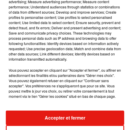
advertising; Measure advertising performance; Measure content
performance; Understand audiences through statistics or combinations
of data from different sources; Develop and improve services; Create
profiles to personalise content; Use profiles to select personalised
RÜFÜS DU SOL annonce un nouvel
content; Use limited data to select content; Ensure security, prevent and
album après sa tournée mondiale
7 août 2026
detect fraud, and fix errors; Deliver and present advertising and content;
Save and communicate privacy choices. These technologies may
process personal data such as IP address and browsing data to offer
following functionalities: Identify devices based on information actively
requested; Use precise geolocation data; Match and combine data from
other data sources; Link different devices; Identify devices based on
Angèle et Amélie Lens dévoilent leur
information transmitted automatically.
collaboration tant attendue
7 août 2026
Vous pouvez accepter en cliquant sur "Accepter et fermer", ou affiner en
sélectionnant les finalités et/ou partenaires dans "Gérer mes choix".
Vous pouvez également refuser en cliquant sur "Continuer sans
accepter". Vos préférences ne s'appliqueront que pour ce site. Vous
pouvez mettre à jour vos choix, ou retirer votre consentement à tout
Il y a 10 ans, DJ Snake changeait de
moment via le lien "Gérer les cookies" situé en bas de chaque page.
dimension avec son premier...
6 août 2026
Accepter et fermer