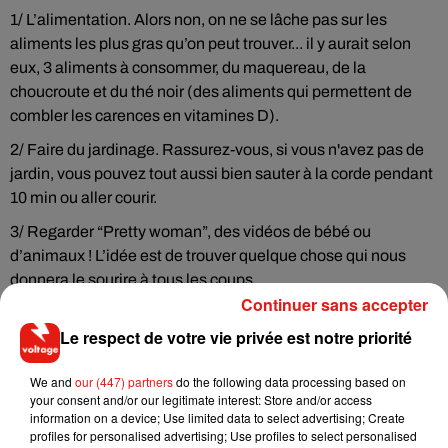
1/ L’alimentation.
Alors non, on ne se lâche pas sur les
aliments les plus gras qu’on peut trouver...
il y aurait selon
eux, 3 aliments à consommer, du maquereau, de la
choucroute et du thé noir (des aliments qui permettent de
combler les carences en vitamines D).
2/ Faire du jardinage. Rassurez-vous, si vous n'avez pas de
jardin, vous pouvez tout aussi bien sauter à la corde pendant
10 min ou aller courir.
3/ Regarder “Pretty woman”, des vidéos de bébé ou
d’animaux ! L’idée est de trouver quelque chose qui nous
donnera le sourire à tous les coups.
Continuer sans accepter
Et vous, quelle est votre astuce pour éviter les petits coups
Le respect de votre vie privée est notre priorité
de blues ?
We and
our (447) partners
do the following data processing based on
your consent and/or our legitimate interest: Store and/or access
information on a device; Use limited data to select advertising; Create
Musique
profiles for personalised advertising; Use profiles to select personalised