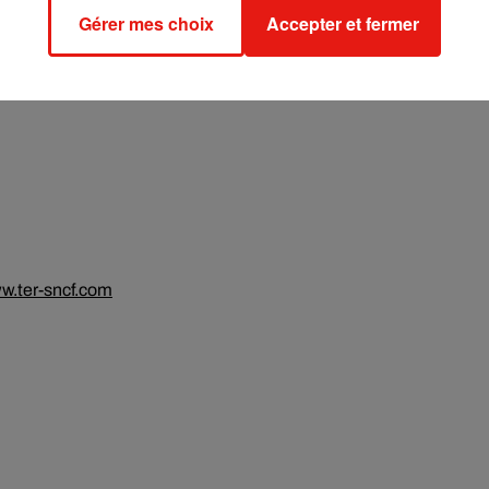
Gérer mes choix
Accepter et fermer
w.ter-sncf.com