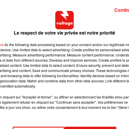
Contin
Le respect de votre vie privée est notre priorité
ers
do the following data processing based on your consent and/or our legitimate int
device; Use limited data to select advertising; Create profiles for personalised adver
vertising; Measure advertising performance; Measure content performance; Unders
ns of data from different sources; Develop and improve services; Create profiles to 
alised content; Use limited data to select content; Ensure security, prevent and detect
ertising and content; Save and communicate privacy choices. These technologies
and browsing data to offer following functionalities: Identify devices based on infor
eolocation data; Match and combine data from other data sources; Link different de
nsmitted automatically.
cliquant sur "Accepter et fermer", ou affiner en sélectionnant les finalités et/ou pa
 également refuser en cliquant sur "Continuer sans accepter". Vos préférences ne 
tre à jour vos choix, ou retirer votre consentement à tout moment via le lien "Gérer 