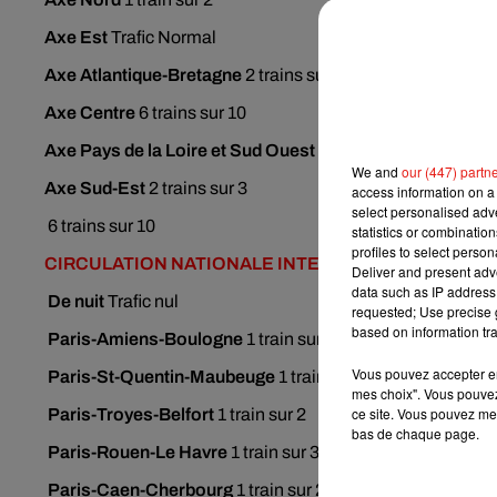
Axe Est
Trafic Normal
Axe Atlantique-Bretagne
2 trains sur 3
Axe Centre
6 trains sur 10
Axe
Pays de la Loire et Sud Ouest
1 train sur 2
We and
our (447) partn
Axe Sud-Est
2 trains sur 3
access information on a 
select personalised ad
6 trains sur 10
statistics or combinatio
profiles to select person
CIRCULATION
NATIONALE INTERCITÉS ET TER
Deliver and present adv
data such as IP address 
De nuit
Trafic nul
requested; Use precise g
based on information tra
Paris-Amiens-Boulogne
1 train sur 2
Vous pouvez accepter en 
Paris-St-Quentin-Maubeuge
1 train sur 2
mes choix". Vous pouvez
ce site. Vous pouvez met
Paris-Troyes-Belfort
1 train sur 2
bas de chaque page.
Paris-Rouen-Le Havre
1 train sur 3
Paris-Caen-Cherbourg
1 train sur 2