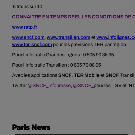
6 trains sur 10
CONNAITRE EN TEMPS REEL LES CONDITIONS DE 
www.ratp.fr
www.sncf.com
,
www.transilien.com
et
www.infolignes.
www.ter-sncf.com
pour les prévisions TER par région
Pour l’info trafic Grandes Lignes : 0 805 90 36 35
Pour l’info trafic Transilien : 0 805 70 08 05
Avec les applications
SNCF, TER Mobile
et
SNCF
Transili
Twitter
@SNCF_infopresse
,
@SNCF_
pour les TGV et I
Paris News