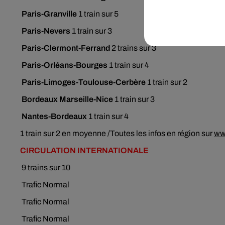
Paris-Granville
1 train sur 5
Paris-Nevers
1 train sur 3
Paris-Clermont-Ferrand
2
trains sur 3
Paris-Orléans-Bourges
1 train sur 4
Paris-Limoges-Toulouse-Cerbère
1 train sur 2
Bordeaux Marseille-Nice
1 train sur 3
Nantes-Bordeaux
1 train sur 4
1 train sur 2 en moyenne
/Toutes les infos en région sur
ww
CIRCULATION
INTERNATIONALE
9 trains sur 10
Trafic Normal
Trafic Normal
Trafic Normal