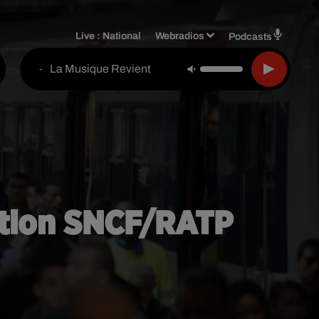
Live :
National
Webradios
Podcasts
La Musique Revient
-
lation SNCF/RATP