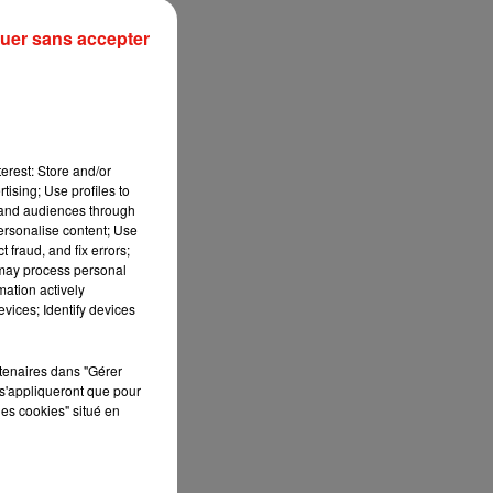
uer sans accepter
erest: Store and/or
tising; Use profiles to
tand audiences through
personalise content; Use
 fraud, and fix errors;
 may process personal
mation actively
vices; Identify devices
rtenaires dans "Gérer
s'appliqueront que pour
les cookies" situé en