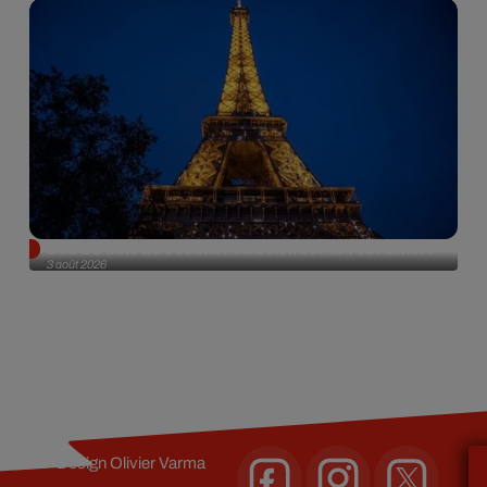
Des DJ sets au coucher du soleil sur la Tour Eiffel !
3 août 2026
Design
Olivier Varma