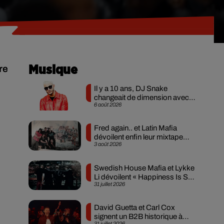
re
Musique
Il y a 10 ans, DJ Snake
changeait de dimension avec
6 août 2026
son premier...
Fred again.. et Latin Mafia
dévoilent enfin leur mixtape
3 août 2026
créée en...
Swedish House Mafia et Lykke
Li dévoilent « Happiness Is So
31 juillet 2026
Sad »
David Guetta et Carl Cox
signent un B2B historique à
31 juillet 2026